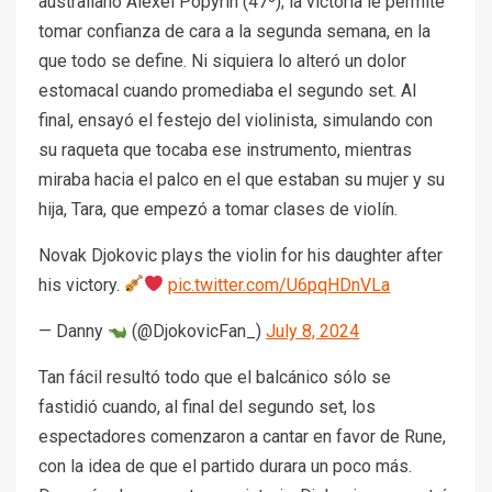
australiano Alexei Popyrin (47º); la victoria le permite
tomar confianza de cara a la segunda semana, en la
que todo se define. Ni siquiera lo alteró un dolor
estomacal cuando promediaba el segundo set. Al
final, ensayó el festejo del violinista, simulando con
su raqueta que tocaba ese instrumento, mientras
miraba hacia el palco en el que estaban su mujer y su
hija, Tara, que empezó a tomar clases de violín.
Novak Djokovic plays the violin for his daughter after
his victory.
pic.twitter.com/U6pqHDnVLa
— Danny
(@DjokovicFan_)
July 8, 2024
Tan fácil resultó todo que el balcánico sólo se
fastidió cuando, al final del segundo set, los
espectadores comenzaron a cantar en favor de Rune,
con la idea de que el partido durara un poco más.