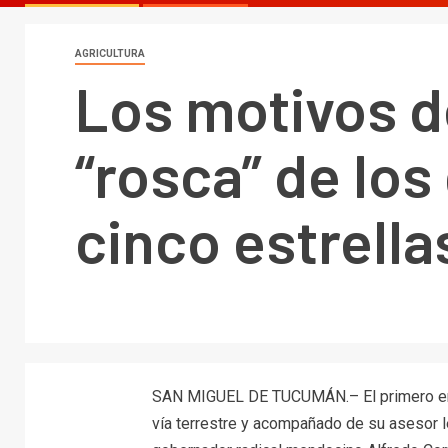
AGRICULTURA
Los motivos de
“rosca” de lo
cinco estrella
SAN MIGUEL DE TUCUMÁN.– El primero en 
vía terrestre y acompañado de su asesor le