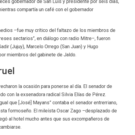
eces gobernador de San Luis y presidente por seis días,
ientras compartía un café con el gobernador
edios –fue muy crítico del faltazo de los miembros de
ereses sectarios”, en diálogo con radio Mitre–, fueron
adir (Jujuy), Marcelo Orrego (San Juan) y Hugo
por miembros del gabinete de Jaldo.
ruel
echaron la ocasión para ponerse al día. El senador de
ido con la exsenadora radical Silvia Elías de Pérez.
igual que [José] Mayans” contaba el senador entrerriano,
rista formoseño. El mileísta Oscar Zago –desplazado de
llegó al hotel mucho antes que sus excompañeros de
 cambiarse.