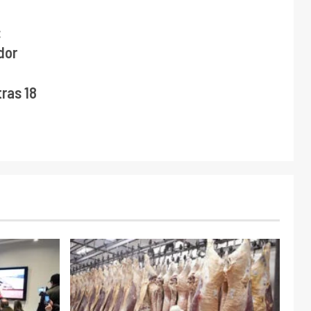
:
dor
ras 18