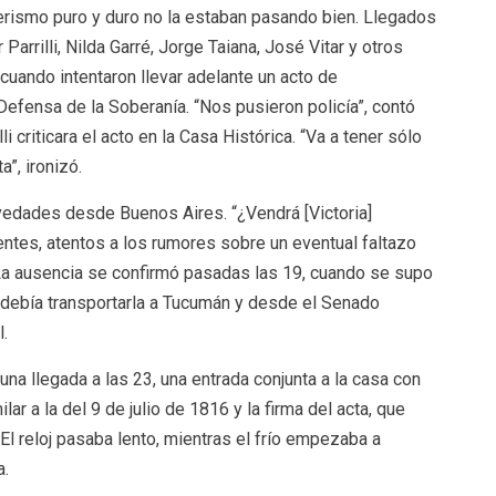
erismo puro y duro no la estaban pasando bien. Llegados
 Parrilli, Nilda Garré, Jorge Taiana, José Vitar y otros
cuando intentaron llevar adelante un acto de
Defensa de la Soberanía. “Nos pusieron policía”, contó
i criticara el acto en la Casa Histórica. “Va a tener sólo
”, ironizó.
vedades desde Buenos Aires. “¿Vendrá [Victoria]
gentes, atentos a los rumores sobre un eventual faltazo
 La ausencia se confirmó pasadas las 19, cuando se supo
e debía transportarla a Tucumán y desde el Senado
.
una llegada a las 23, una entrada conjunta a la casa con
r a la del 9 de julio de 1816 y la firma del acta, que
El reloj pasaba lento, mientras el frío empezaba a
a.