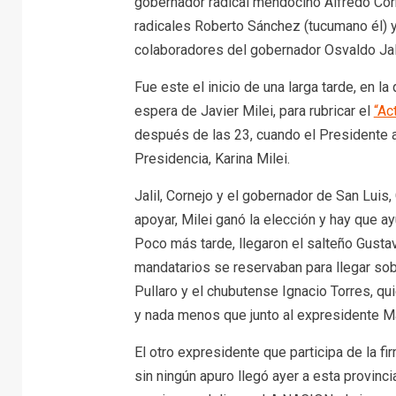
gobernador radical mendocino Alfredo Cor
radicales Roberto Sánchez (tucumano él) y
colaboradores del gobernador Osvaldo Jal
Fue este el inicio de una larga tarde, en l
espera de Javier Milei, para rubricar el
“Ac
después de las 23, cuando el Presidente ar
Presidencia, Karina Milei.
Jalil, Cornejo y el gobernador de San Luis
apoyar, Milei ganó la elección y hay que ay
Poco más tarde, llegaron el salteño Gustav
mandatarios se reservaban para llegar sob
Pullaro y el chubutense Ignacio Torres, qu
y nada menos que junto al expresidente Ma
El otro expresidente que participa de la f
sin ningún apuro llegó ayer a esta provinci