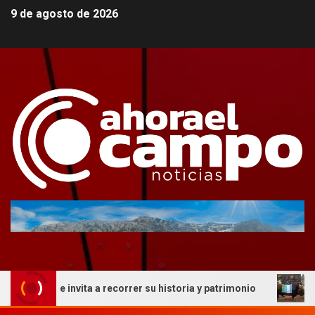
9 de agosto de 2026
 que invita a recorrer su historia y patrimonio
La genét