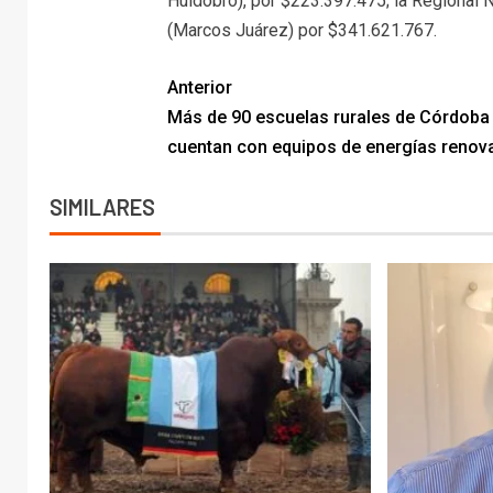
Huidobro), por $223.397.475; la Regional N
(Marcos Juárez) por $341.621.767.
Anterior
Más de 90 escuelas rurales de Córdoba
cuentan con equipos de energías renov
SIMILARES