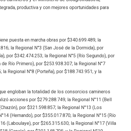
tegrada, productiva y con mejores oportunidades para
tiene puesta en marcha obras por $340.699.489; la
.816; la Regional N°3 (San José de la Dormida), por
a), por $342.474.253; la Regional N°5 (Río Segundo), por
 de Río Primero), por $253.938.307; la Regional N°7
; la Regional N°8 (Porteña), por $188.743.951; y la
que engloban la totalidad de los consorcios camineros
ealizó acciones por $279.288.749; la Regional N°11 (Bell
 (Chazón), por $321.598.857; la Regional N°13 (Los
N°14 (Hernando), por $355.017.870; la Regional N°15 (Río
°16 (Laboulaye), por $265.315.630; la Regional N°17 (Villa