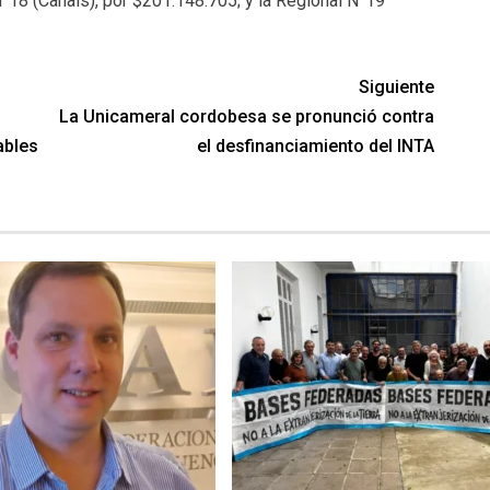
°18 (Canals), por $201.148.705; y la Regional N°19
Siguiente
La Unicameral cordobesa se pronunció contra
ables
el desfinanciamiento del INTA