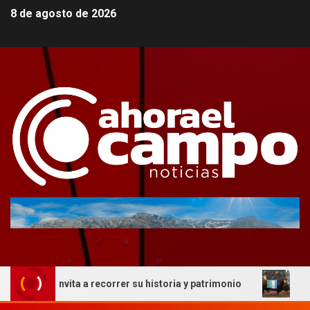
8 de agosto de 2026
ue invita a recorrer su historia y patrimonio
La genétic