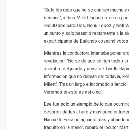
“Solo les digo que no se confíen mucho y 
semana”, indicó Milett Figueroa, en su pri
resultados parciales, Nenu López y Nell Va
un punto y solo pasan directamente a la s
exparticipante de Bailando cosechó votos
Mientras la conductora intentaba poner or
revelación. “No sé de qué se ríen todos si
miembro del jurado y novia de Tinelli. Ráp
información que no debían dar todavía, Peñ
Milett”. Tras un largo e incómodo silencio
Veremos si esto es así o no”.
Ese fue solo un ejemplo de lo que ocurriría
desprolijidades al aire y muy poco entreteni
Nacha Guevara no aguantó más y abandonó s
traguito en la mano”, reparó el locutor M