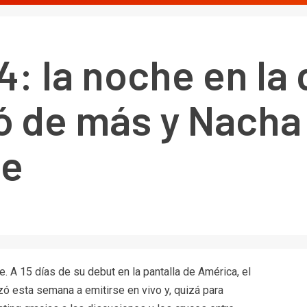
 la noche en la 
ó de más y Nacha
ue
 A 15 días de su debut en la pantalla de América, el
zó esta semana a emitirse en vivo y, quizá para