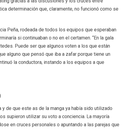
rating gracias a las discusiones y los cruces entre
stica determinación que, claramente, no funcionó como se
ncia Peña, rodeada de todos los equipos que esperaban
minaría si continuaban o no en el certamen. “En la gala
stedes. Puede ser que algunos voten a los que están
ue alguno que pensó que iba a zafar porque tiene un
ontinuó la conductora, instando a los equipos a que
)
 y de que este as de la manga ya había sido utilizado
os supieron utilizar su voto a conciencia. La mayoría
ándose en cruces personales o apuntando a las parejas que