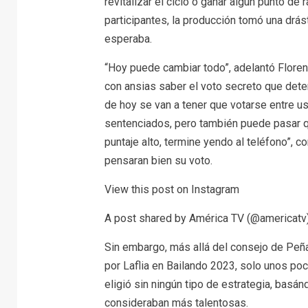
revitalizar el ciclo o ganar algún punto de 
participantes, la producción tomó una drá
esperaba.
“Hoy puede cambiar todo”, adelantó Flore
con ansias saber el voto secreto que deter
de hoy se van a tener que votarse entre u
sentenciados, pero también puede pasar q
puntaje alto, termine yendo al teléfono”, c
pensaran bien su voto.
View this post on Instagram
A post shared by América TV (@americatv
Sin embargo, más allá del consejo de Peña
por Laflia en Bailando 2023, solo unos poc
eligió sin ningún tipo de estrategia, bas
consideraban más talentosas.