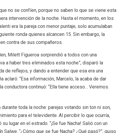
que no se confíen, porque no saben lo que se viene esta
mera intervención de la noche. Hasta el momento, en los
lenti era la pareja con menor puntaje; solo acumulaban
iguiente ronda quienes alcancen 15. Sin embargo, la
 en contra de sus compañeros.
den, Milett Figueroa sorprendió a todos con una
 va a haber tres eliminados esta noche”, disparó la
ida de reflejos, y dando a entender que esa era una
a aclaró: “Esa información, Marcelo, la acaba de dar
, la conductora continuó: “Ella tiene acceso… Veremos.
 durante toda la noche: parejas votando sin ton ni son,
miento para el televidente. Al percibir lo que ocurría,
u lugar en el estrado. “¡Se fue Nacha! Salió con un
artín Salwe. “¿Cómo que se fue Nacha? ¿Qué pasó?”, quiso