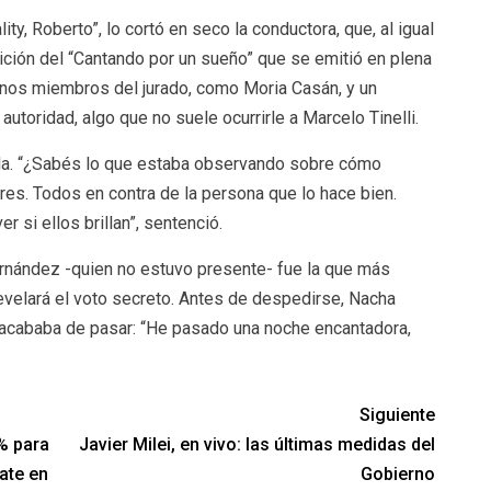
lity, Roberto”, lo cortó en seco la conductora, que, al igual
dición del “Cantando por un sueño” que se emitió en plena
unos miembros del jurado, como Moria Casán, y un
utoridad, algo que no suele ocurrirle a Marcelo Tinelli.
silla. “¿Sabés lo que estaba observando sobre cómo
res. Todos en contra de la persona que lo hace bien.
r si ellos brillan”, sentenció.
Fernández -quien no estuvo presente- fue la que más
evelará el voto secreto. Antes de despedirse, Nacha
e acababa de pasar: “He pasado una noche encantadora,
Siguiente
% para
Javier Milei, en vivo: las últimas medidas del
bate en
Gobierno