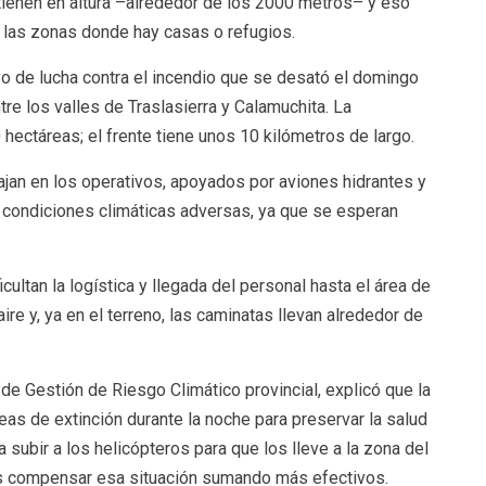
ienen en altura –alrededor de los 2000 metros– y eso
e las zonas donde hay casas o refugios.
vo de lucha contra el incendio que se desató el domingo
e los valles de Traslasierra y Calamuchita. La
hectáreas; el frente tiene unos 10 kilómetros de largo.
jan en los operativos, apoyados por aviones hidrantes y
n condiciones climáticas adversas, ya que se esperan
cultan la logística y llegada del personal hasta el área de
re y, ya en el terreno, las caminatas llevan alrededor de
 de Gestión de Riesgo Climático provincial, explicó que la
reas de extinción durante la noche para preservar la salud
subir a los helicópteros para que los lleve a la zona del
os compensar esa situación sumando más efectivos.