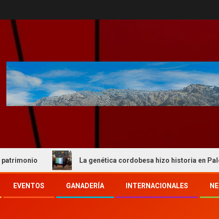
nio
La genética cordobesa hizo historia en Palermo y r
EVENTOS
GANADERÍA
INTERNACIONALES
NE