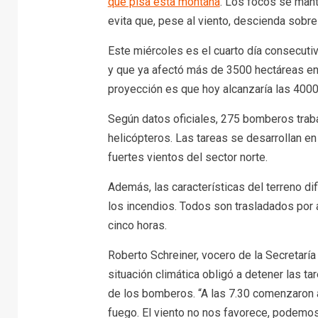
que pisa esta montaña
. Los focos se mant
evita que, pese al viento, descienda sobr
Este miércoles es el cuarto día consecuti
y que ya afectó más de 3500 hectáreas entr
proyección es que hoy alcanzaría las 4000 
Según datos oficiales, 275 bomberos traba
helicópteros. Las tareas se desarrollan e
fuertes vientos del sector norte.
Además, las características del terreno difi
los incendios. Todos son trasladados por ai
cinco horas.
Roberto Schreiner, vocero de la Secretaría
situación climática obligó a detener las ta
de los bomberos. “A las 7.30 comenzaron a 
fuego. El viento no nos favorece, podem