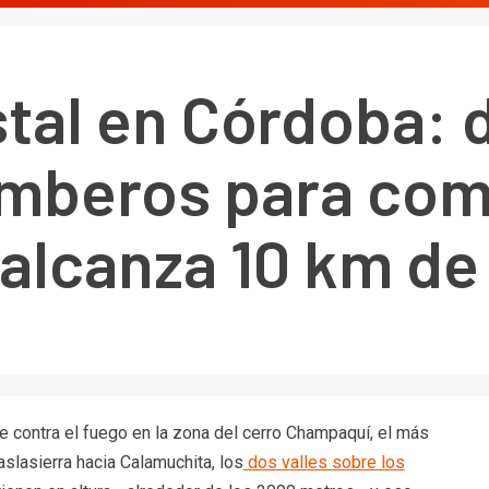
tal en Córdoba: d
beros para comba
alcanza 10 km de
contra el fuego en la zona del cerro Champaquí, el más
slasierra hacia Calamuchita, los
dos valles sobre los