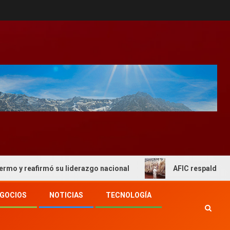
eafirmó su liderazgo nacional
AFIC respaldo al actual 
GOCIOS
NOTICIAS
TECNOLOGÍA