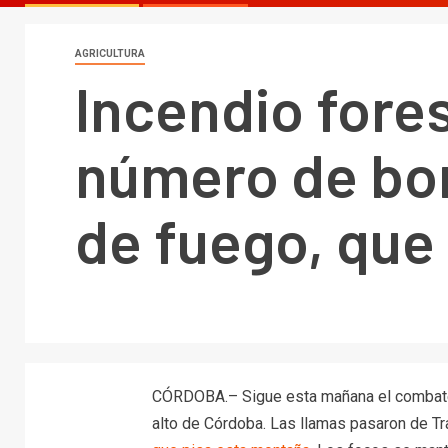
AGRICULTURA
Incendio fores
número de bom
de fuego, que 
CÓRDOBA.– Sigue esta mañana el combate 
alto de Córdoba. Las llamas pasaron de Tra