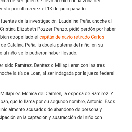
echa de ser quién se llevó al chico de la zona del
 visto por última vez el 13 de junio pasado.
fuentes de la investigación. Laudelina Peña, anoche al
 Cristina Elizabeth Pozzer Penzo, pidió perdón por haber
bían atropellado el
capitán de navío retirado Carlos
de Catalina Peña, la abuela paterna del niño, en su
 al niño se lo pudieron haber llevado.
er sido Ramírez, Benítez o Millapi, eran con las tres
he la tía de Loan, al ser indagada por la jueza federal
”. Millapi es Mónica del Carmen, la esposa de Ramírez. Y
 Loan, que lo llama por su segundo nombre, Antonio. Esos
, inicialmente acusados de abandono de persona y
ipación en la captación y sustracción del niño con