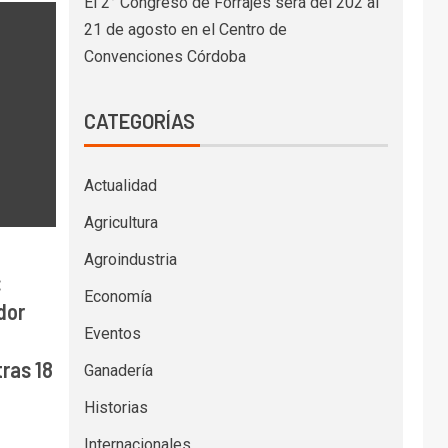
El 2° Congreso de Forrajes será del 202 al
21 de agosto en el Centro de
Convenciones Córdoba
CATEGORÍAS
Actualidad
Agricultura
Agroindustria
:
Economía
dor
Eventos
ras 18
Ganadería
Historias
Internacionales