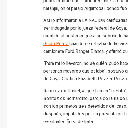
policía retirado de Corrientes ante la sosp
naranjal, en el paraje Algarrobal, donde fue
Así lo informaron a LA NACION calificadas 
ser indagada por la jueza federal de Goya,
mentido al sostener que a su sobrino lo ha
Guido Pérez
cuando se retiraba de la casa 
camioneta Ford Ranger Blanca, y afirmó que
“Para mí lo llevaron, no sé quién, pudo hab
personas mayores que estaba”, sostuvo anoc
de Goya, Cristina Elizabeth Pozzer Penzo.
Ramírez es Daniel, al que llaman “Fierrito
Benítez es Bernardino, pareja de la tía de
son los primeros tres detenidos del caso
después, imputados por su presunta partic
eventuales fines de trata.