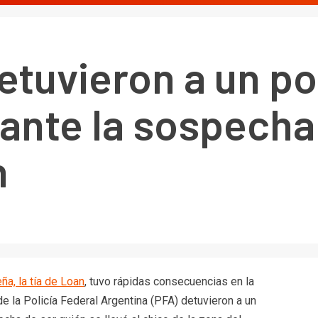
tuvieron a un pol
 ante la sospecha
n
a, la tía de Loan
, tuvo rápidas consecuencias en la
de la Policía Federal Argentina (PFA) detuvieron a un