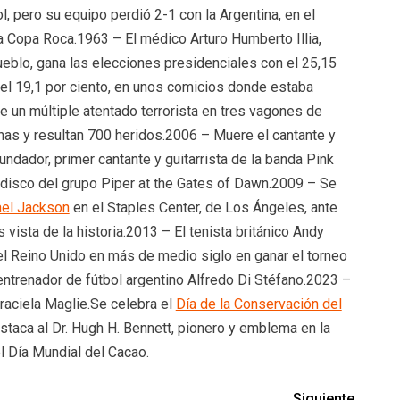
ol, pero su equipo perdió 2-1 con la Argentina, en el
a Copa Roca.1963 – El médico Arturo Humberto Illia,
ueblo, gana las elecciones presidenciales con el 25,15
del 19,1 por ciento, en unos comicios donde estaba
 un múltiple atentado terrorista en tres vagones de
as y resultan 700 heridos.2006 – Muere el cantante y
fundador, primer cantante y guitarrista de la banda Pink
r disco del grupo Piper at the Gates of Dawn.2009 – Se
el Jackson
en el Staples Center, de Los Ángeles, ante
vista de la historia.2013 – El tenista británico Andy
del Reino Unido en más de medio siglo en ganar el torneo
ntrenador de fútbol argentino Alfredo Di Stéfano.2023 –
raciela Maglie.Se celebra el
Día de la Conservación del
estaca al Dr. Hugh H. Bennett, pionero y emblema en la
l Día Mundial del Cacao.
Siguiente