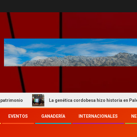
nio
La genética cordobesa hizo historia en Palermo y re
EVENTOS
GANADERÍA
INTERNACIONALES
NE