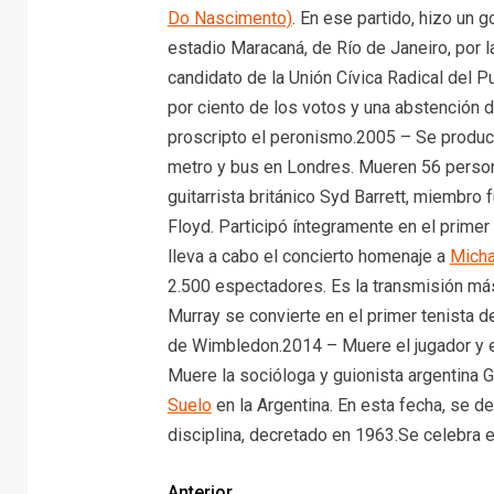
Do Nascimento)
. En ese partido, hizo un g
estadio Maracaná, de Río de Janeiro, por l
candidato de la Unión Cívica Radical del P
por ciento de los votos y una abstención 
proscripto el peronismo.2005 – Se produce
metro y bus en Londres. Mueren 56 person
guitarrista británico Syd Barrett, miembro 
Floyd. Participó íntegramente en el prime
lleva a cabo el concierto homenaje a
Micha
2.500 espectadores. Es la transmisión más 
Murray se convierte en el primer tenista 
de Wimbledon.2014 – Muere el jugador y e
Muere la socióloga y guionista argentina G
Suelo
en la Argentina. En esta fecha, se d
disciplina, decretado en 1963.Se celebra e
Anterior