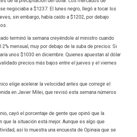
ntes de la precipitación del dólar. Los mercados de
 se negociaba a $1237. El lunes negro, llegó a tocar los
ueves, sin embargo, había caído a $1202, por debajo
ios.
rcado terminó la semana creyéndole al ministro cuando
l 2% mensual, muy por debajo de la suba de precios. Si
taría unos $1030 en diciembre. Quienes apuestan al dólar
validado precios más bajos entre el jueves y el viernes
co elige acelerar la velocidad antes que corregir el
nida en Javier Milei, que revisó esta semana números
nio, cayó el porcentaje de gente que opinó que la
 que la situación está mejor. Aunque es algo que
tividad, así lo muestra una encuesta de Opinaia que se