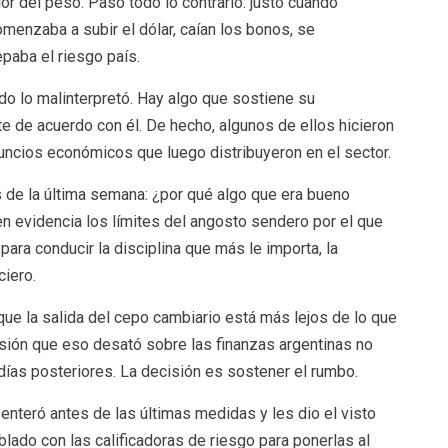
r del peso. Pasó todo lo contrario: justo cuando
omenzaba a subir el dólar, caían los bonos, se
paba el riesgo país.
o lo malinterpretó. Hay algo que sostiene su
 de acuerdo con él. De hecho, algunos de ellos hicieron
uncios económicos que luego distribuyeron en el sector.
s de la última semana: ¿por qué algo que era bueno
 evidencia los límites del angosto sendero por el que
 para conducir la disciplina que más le importa, la
ciero.
que la salida del cepo cambiario está más lejos de lo que
ión que eso desató sobre las finanzas argentinas no
días posteriores. La decisión es sostener el rumbo.
enteró antes de las últimas medidas y les dio el visto
blado con las calificadoras de riesgo para ponerlas al