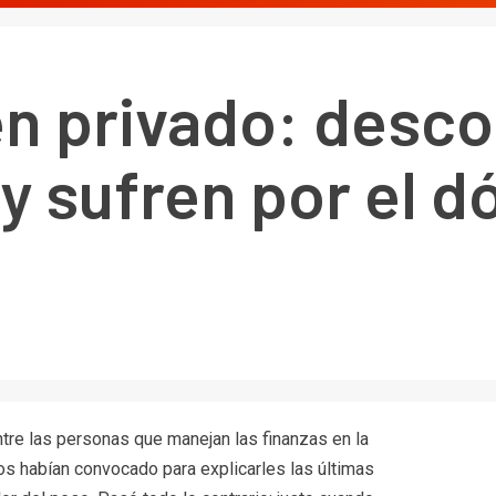
en privado: desco
y sufren por el dó
tre las personas que manejan las finanzas en la
los habían convocado para explicarles las últimas