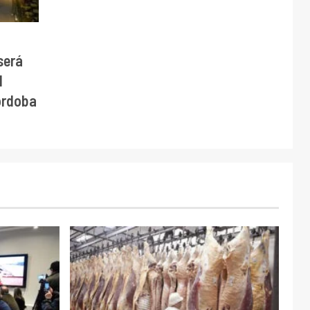
será
l
órdoba