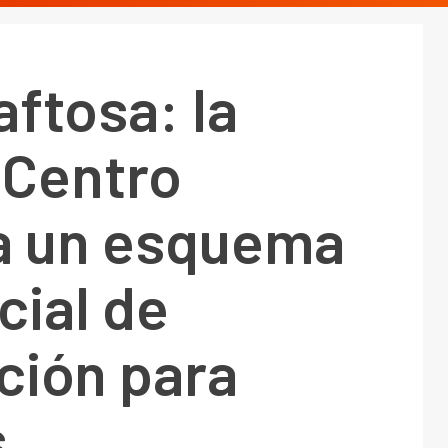
aftosa: la
 Centro
a un esquema
cial de
ción para
s