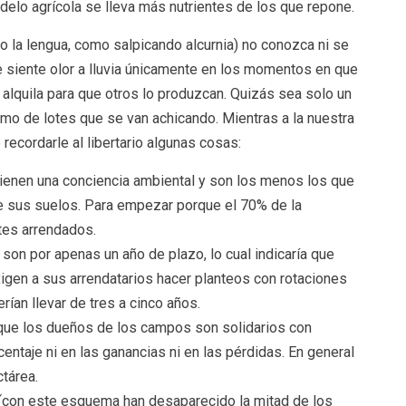
odelo agrícola se lleva más nutrientes de los que repone.
o la lengua, como salpicando alcurnia) no conozca ni se
 siente olor a lluvia únicamente en los momentos en que
alquila para que otros lo produzcan. Quizás sea solo un
smo de lotes que se van achicando. Mientras a la nuestra
recordarle al libertario algunas cosas:
ienen una conciencia ambiental y son los menos los que
e sus suelos. Para empezar porque el 70% de la
tes arrendados.
on por apenas un año de plazo, lo cual indicaría que
igen a sus arrendatarios hacer planteos con rotaciones
ían llevar de tres a cinco años.
ue los dueños de los campos son solidarios con
centaje ni en las ganancias ni en las pérdidas. En general
tárea.
o (con este esquema han desaparecido la mitad de los