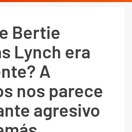
e Bertie
s Lynch era
ente? A
os nos parece
ante agresivo
emás