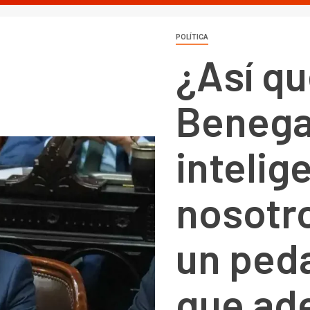
POLÍTICA
¿Así qu
Benega
intelig
nosotr
un ped
que ad