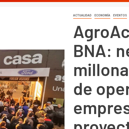
ACTUALIDAD
ECONOMÍA
EVENTOS
AgroAc
BNA: n
millona
de ope
empres
proyec