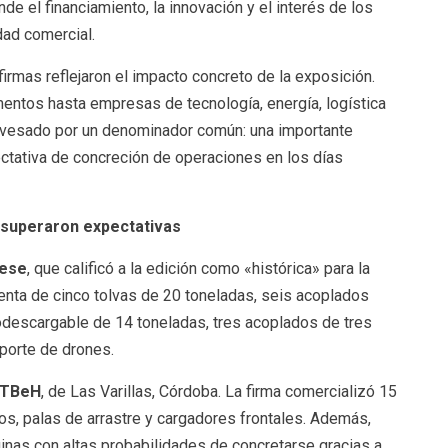
de el financiamiento, la innovación y el interés de los
dad comercial.
rmas reflejaron el impacto concreto de la exposición.
entos hasta empresas de tecnología, energía, logística
ravesado por un denominador común: una importante
ctativa de concreción de operaciones en los días
 superaron expectativas
ese
, que calificó a la edición como «histórica» para la
enta de cinco tolvas de 20 toneladas, seis acoplados
odescargable de 14 toneladas, tres acoplados de tres
porte de drones.
TBeH
, de Las Varillas, Córdoba. La firma comercializó 15
os, palas de arrastre y cargadores frontales. Además,
nas con altas probabilidades de concretarse gracias a