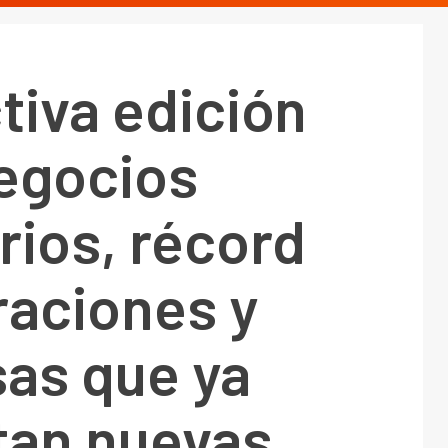
tiva edición
egocios
rios, récord
raciones y
as que ya
tan nuevas