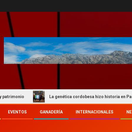
nio
La genética cordobesa hizo historia en Palermo y r
EVENTOS
GANADERÍA
INTERNACIONALES
NE