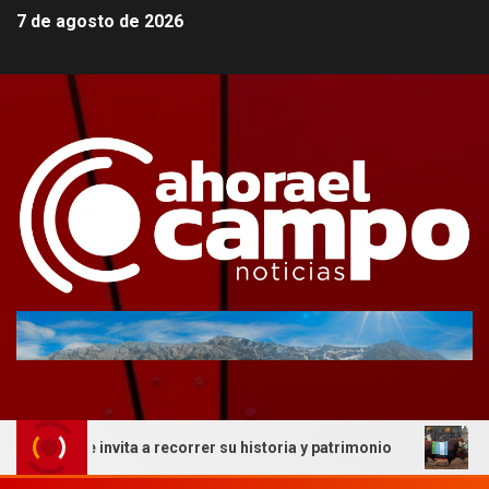
7 de agosto de 2026
ue invita a recorrer su historia y patrimonio
La genétic