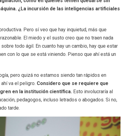
maginación, como en quienes temen quedarse sin
uina. ¿La incursión de las inteligencias artificiales
productiva. Pero sí veo que hay inquietud, más que
razonable. El miedo y el susto creo que no traen nada
y sobre todo ágil. En cuanto hay un cambio, hay que estar
en con lo que se está viniendo. Pienso que ahí está un
ogía, pero quizá no estamos siendo tan rápidos en
 ahí va el peligro.
Considero que se requiere que
gren en la institución científica.
Esto involucraría al
ucación, pedagogos, incluso letrados o abogados. Si no,
ado tarde.