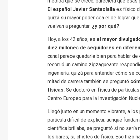
medida que se crece, pareciera que esas p
El español Javier Santaolalla
es físico d
quizá su mayor poder sea el de lograr qu
vuelvan a preguntar:
¿y por qué?
Hoy, a los 42 años, es
el mayor divulgado
diez millones de seguidores en difere
canal parece quedarle bien para hablar de
recorrió un camino zigzagueante respond
ingeniería, quizá para entender cómo se c
mitad de carrera también se preguntó
cóm
físicas.
Se doctoró en física de partículas 
Centro Europeo para la Investigación Nucle
Llegó justo en un momento vibrante, a los 
partícula difícil de explicar, aunque fund
científica brillaba, se preguntó si no sería 
los bares; sí, chistes de física. Eso hizo 