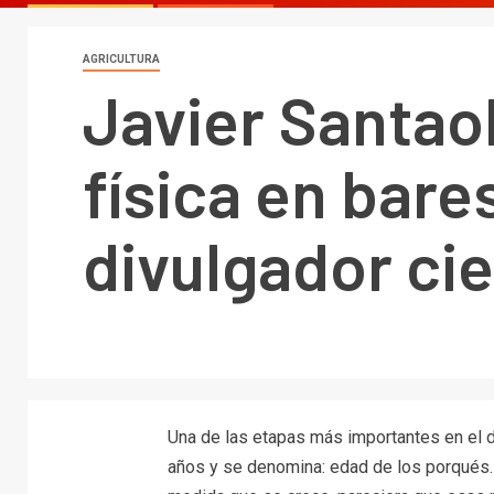
AGRICULTURA
Javier Santaol
física en bare
divulgador cie
Una de las etapas más importantes en el d
años y se denomina: edad de los porqués. A