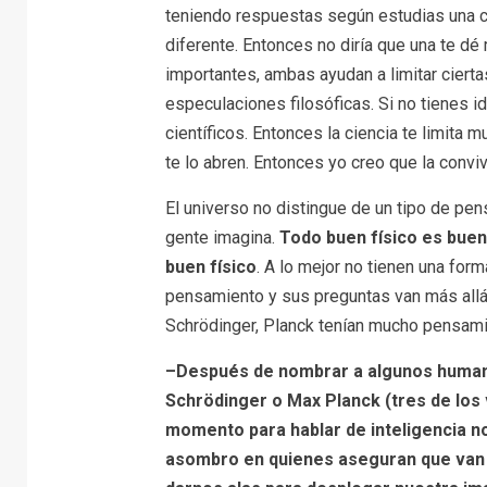
teniendo respuestas según estudias una co
diferente. Entonces no diría que una te d
importantes, ambas ayudan a limitar ciertas
especulaciones filosóficas. Si no tienes i
científicos. Entonces la ciencia te limit
te lo abren. Entonces yo creo que la convi
El universo no distingue de un tipo de pe
gente imagina.
Todo buen físico es buen 
buen físico
. A lo mejor no tienen una for
pensamiento y sus preguntas van más allá 
Schrödinger, Planck tenían mucho pensamien
–Después de nombrar a algunos humanos
Schrödinger o Max Planck (tres de los v
momento para hablar de inteligencia n
asombro en quienes aseguran que van