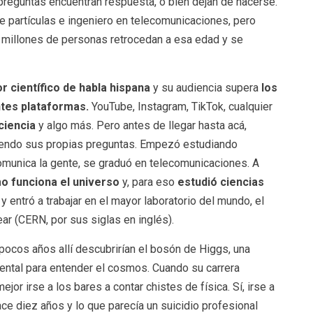
reguntas encuentran respuesta, o bien dejan de hacerse.
e partículas e ingeniero en telecomunicaciones, pero
e millones de personas retrocedan a esa edad y se
r científico de habla hispana
y su audiencia supera
los
ntes plataformas.
YouTube, Instagram, TikTok, cualquier
ciencia
y algo más. Pero antes de llegar hasta acá,
iendo sus propias preguntas. Empezó estudiando
omunica la gente, se graduó en telecomunicaciones. A
o funciona el universo
y, para eso
estudió ciencias
y entró a trabajar en el mayor laboratorio del mundo, el
ar (CERN, por sus siglas en inglés).
pocos años allí descubrirían el bosón de Higgs, una
amental para entender el cosmos. Cuando su carrera
mejor irse a los bares a contar chistes de física. Sí, irse a
hace diez años y lo que parecía un suicidio profesional