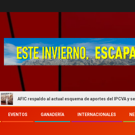
IC respaldo al actual esquema de aportes del IPCVA y se opone a un
EVENTOS
GANADERÍA
INTERNACIONALES
NE