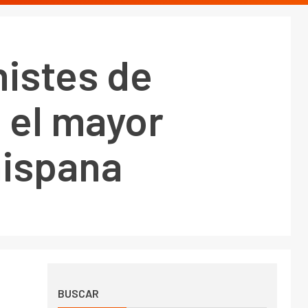
histes de
n el mayor
hispana
BUSCAR