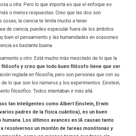
sa u otra. Pero lo que importa es que el enfoque es
é más o menos respuestas. Creo que las dos son
 cosas, la ciencia te limita mucho a tener
dea de ciencia, puedes especular fuera de los ámbitos
a muy bien el pensamiento y las humanidades en ocasiones
vencia es bastante buena.
nsamiento u otro. Está mucho más mezclado de lo que la
filósofo y creo que todo buen filósofo tiene que ser
mación reglada en filosofía, pero son personas que con su
de lo que son los números y los experimentos. Einstein,
to filosófico. Todos intentaban ir más allá.
 tan inteligentes como Albert Einstein, Erwin
arios padres de la física cuántica), es un buen
o humana. Los últimos avances en IA causan tanto
 a resolvernos un montón de tareas monótonas y