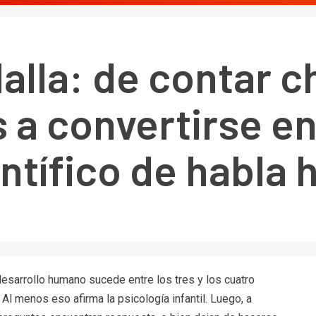
alla: de contar c
s a convertirse e
ntífico de habla 
esarrollo humano sucede entre los tres y los cuatro
l menos eso afirma la psicología infantil. Luego, a