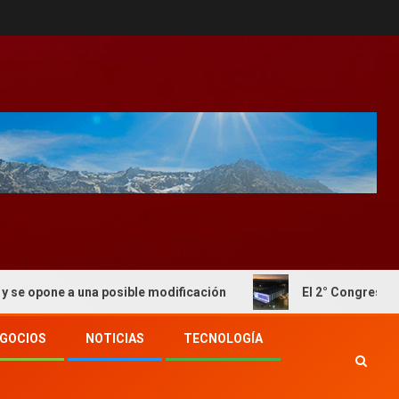
 una posible modificación
El 2° Congreso de Forrajes s
GOCIOS
NOTICIAS
TECNOLOGÍA