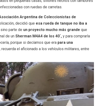
ados en pequeñas casas, sillones hechos con tambores
onfeccionadas con ruedas de carretas.
Asociación Argentina de Coleccionistas de
ublicación, decidió que
esa rueda de tanque no iba a
,
sino parte de
un proyecto mucho más grande
que
inal de un
Sherman M4A4 de los 40´,
y para comprarla
ecería, porque si decíamos que era
para una
 recuerda el aficionado a los vehículos militares, entre