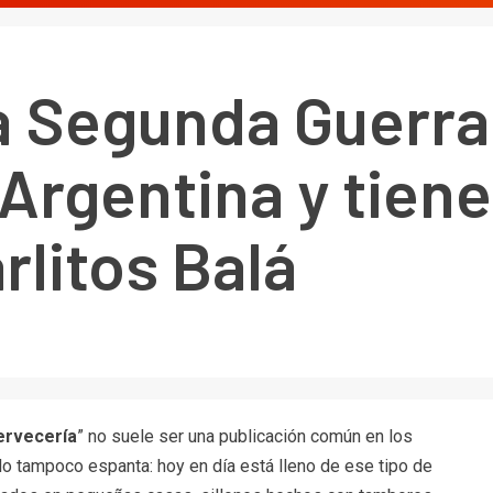
la Segunda Guerra
a Argentina y tien
rlitos Balá
ervecería
” no suele ser una publicación común en los
tulo tampoco espanta: hoy en día está lleno de ese tipo de