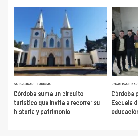
ACTUALIDAD
TURISMO
UNCATEGORIZED
Córdoba suma un circuito
Córdoba 
turístico que invita a recorrer su
Escuela de
historia y patrimonio
educación