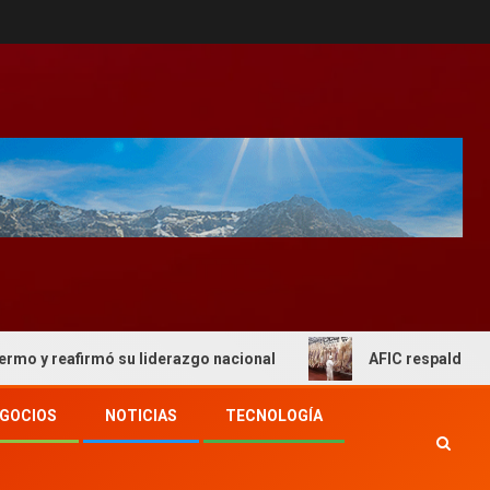
afirmó su liderazgo nacional
AFIC respaldo al actual es
GOCIOS
NOTICIAS
TECNOLOGÍA