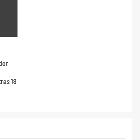
:
dor
ras 18