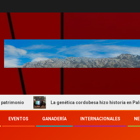
io
La genética cordobesa hizo historia en Palermo y re
EVENTOS
GANADERÍA
INTERNACIONALES
NE