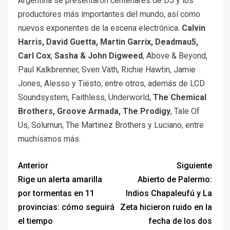
Argentina se presentaron centenares de DJ y los
productores más importantes del mundo, así como
nuevos exponentes de la escena electrónica.
Calvin
Harris,
David Guetta, Martin Garrix, Deadmau5,
Carl Cox
,
Sasha & John Digweed
, Above & Beyond,
Paul Kalkbrenner, Sven Väth, Richie Hawtin, Jamie
Jones, Alesso y Tiësto, entre otros, además de LCD
Soundsystem, Faithless, Underworld,
The Chemical
Brothers, Groove Armada, The Prodigy
, Tale Of
Us, Solumun, The Martinez Brothers y Luciano, entre
muchísimos más.
Anterior
Siguiente
Rige un alerta amarilla
Abierto de Palermo:
por tormentas en 11
Indios Chapaleufú y La
provincias: cómo seguirá
Zeta hicieron ruido en la
el tiempo
fecha de los dos