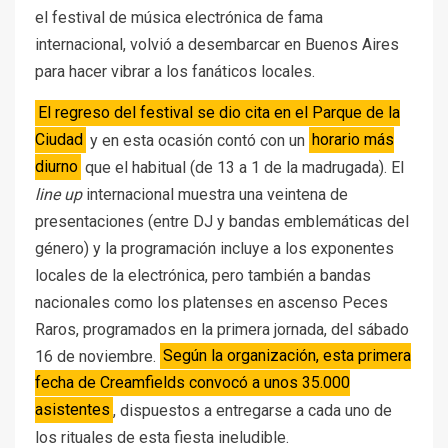
el festival de música electrónica de fama
internacional, volvió a desembarcar en Buenos Aires
para hacer vibrar a los fanáticos locales.
El regreso del festival se dio cita en el Parque de la
Ciudad
y en esta ocasión contó con un
horario más
diurno
que el habitual (de 13 a 1 de la madrugada). El
line up
internacional muestra una veintena de
presentaciones (entre DJ y bandas emblemáticas del
género) y la programación incluye a los exponentes
locales de la electrónica, pero también a bandas
nacionales como los platenses en ascenso Peces
Raros, programados en la primera jornada, del sábado
16 de noviembre.
Según la organización, esta primera
fecha de Creamfields convocó a unos 35.000
asistentes
, dispuestos a entregarse a cada uno de
los rituales de esta fiesta ineludible.