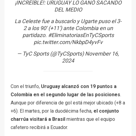
¡INCREÍBLE!: URUGUAY LO GANÓ SACANDO
DEL MEDIO
La Celeste fue a buscarlo y Ugarte puso el 3-
2 a los 90′ (+11′) ante Colombia en un
partidazo.
#EliminatoriasEnTyCSports
pic.twitter.com/NkbpD4yvFv
— TyC Sports (@TyCSports)
November 16,
2024
Con el triunfo,
Uruguay alcanzó con 19 puntos a
Colombia en el segundo lugar de las posiciones
.
Aunque por diferencia de gol está mejor ubicado (+8 a
+6). El martes, por la duodécima fecha,
el conjunto
charrúa visitará a Brasil
mientras que el equipo
cafetero recibirá a Ecuador.