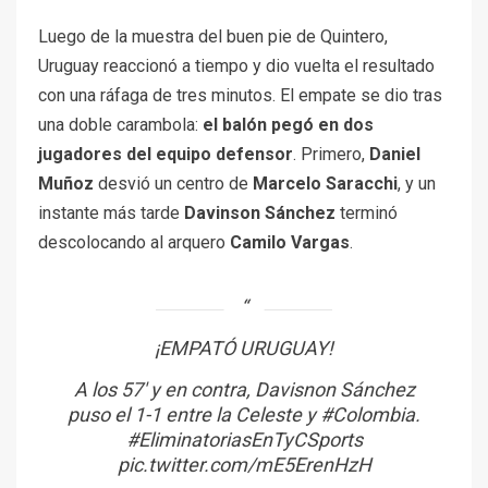
Luego de la muestra del buen pie de Quintero,
Uruguay reaccionó a tiempo y dio vuelta el resultado
con una ráfaga de tres minutos. El empate se dio tras
una doble carambola:
el balón pegó en dos
jugadores del equipo defensor
. Primero,
Daniel
Muñoz
desvió un centro de
Marcelo Saracchi
, y un
instante más tarde
Davinson Sánchez
terminó
descolocando al arquero
Camilo Vargas
.
¡EMPATÓ URUGUAY!
A los 57′ y en contra, Davisnon Sánchez
puso el 1-1 entre la Celeste y
#Colombia
.
#EliminatoriasEnTyCSports
pic.twitter.com/mE5ErenHzH