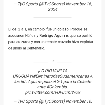
— TyC Sports (@TyCSports)
November 16,
2024
El del 2 a 1, en cambio, fue un golazo. Porque se
asociaron Núñez y
Rodrigo Aguirre
, que se perfiló
para su zurda y con un remate cruzado hizo explotar
de júbilo al Centenario.
¡LO DIO VUELTA
URUGUAY!
#EliminatoriasSudamericanas
A
los 60′, Aguirre puso el 2-1 para la Celeste
ante
#Colombia
.
pic.twitter.com/vOFucmIWO9
— TyC Sports (@TyCSports)
November 16,