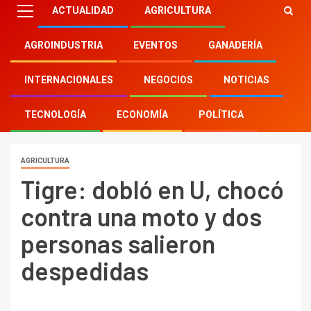
ACTUALIDAD
AGRICULTURA
AGROINDUSTRIA
EVENTOS
GANADERÍA
INTERNACIONALES
NEGOCIOS
NOTICIAS
TECNOLOGÍA
ECONOMÍA
POLÍTICA
AGRICULTURA
Tigre: dobló en U, chocó
contra una moto y dos
personas salieron
despedidas