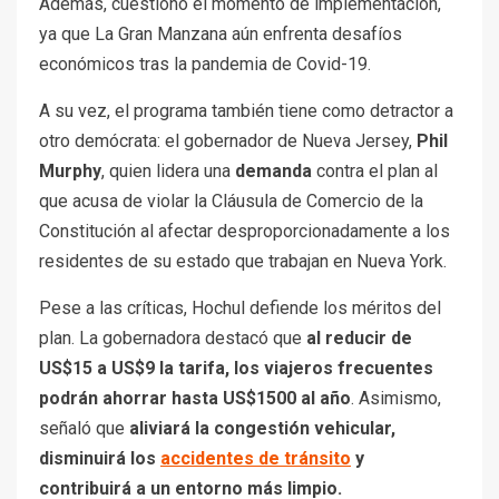
otro demócrata: el gobernador de Nueva Jersey,
Phil
Murphy
, quien lidera una
demanda
contra el plan al
que acusa de violar la Cláusula de Comercio de la
Constitución al afectar desproporcionadamente a los
residentes de su estado que trabajan en Nueva York.
Pese a las críticas, Hochul defiende los méritos del
plan. La gobernadora destacó que
al reducir de
US$15 a US$9 la tarifa, los viajeros frecuentes
podrán ahorrar hasta US$1500 al año
. Asimismo,
señaló que
aliviará la congestión vehicular,
disminuirá los
accidentes de tránsito
y
contribuirá a un entorno más limpio.
Anterior
Siguiente
Jannik Sinner vs. Casper
El momento exacto en el
Ruud, en vivo: cómo ver
que llegaría el frío a
online el partido de
Houston: qué dice el