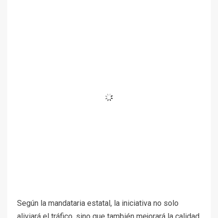
Según la mandataria estatal, la iniciativa no solo
aliviará el tráfico, sino que también mejorará la calidad
del aire y generará recursos para fortalecer el
transporte público. Es que la
Autoridad de
Transporte Metropolitano
(
MTA
) destinará las
ganancias al
mantenimiento del metro y los