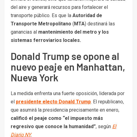
sistemas ferroviarios locales.
Donald Trump se opone al
nuevo peaje en Manhattan,
Nueva York
La medida enfrenta una fuerte oposición, liderada por
el
presidente electo Donald Trump
. El republicano,
que asumirá la presidencia precisamente en enero,
calificó el peaje como “el impuesto más
regresivo que conoce la humanidad”
, según
El
Diario NY
.
El futuro jefe de Estado sostuvo que esta tarifa
perjudicará a las familias trabajadoras, las empresas y
a quienes luchan por mantenerse a flote
económicamente.
“Será prácticamente imposible