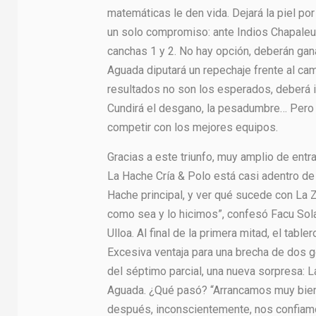
matemáticas le den vida. Dejará la piel por
un solo compromiso: ante Indios Chapaleuf
canchas 1 y 2. No hay opción, deberán gana
Aguada diputará un repechaje frente al ca
resultados no son los esperados, deberá 
Cundirá el desgano, la pesadumbre… Pero b
competir con los mejores equipos.
Gracias a este triunfo, muy amplio de entr
La Hache Cría & Polo está casi adentro de l
Hache principal, y ver qué sucede con La Z
como sea y lo hicimos”, confesó Facu Sola.
Ulloa. Al final de la primera mitad, el tabl
Excesiva ventaja para una brecha de dos g
del séptimo parcial, una nueva sorpresa: L
Aguada. ¿Qué pasó? “Arrancamos muy bie
después, inconscientemente, nos confiamos