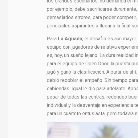
los grandes escenarios, no demanda el m
por ejemplo, debe sacrificarse duramente,
demasiados errores, para poder competir, m
principales aspirantes a llegar a la final 
Para
La Aguada
, el desafío es aun mayor.
equipo con jugadores de relativa experienc
es, hoy, un sueño lejano. La dura realidad 
para el equipo de Open Door: la puesta pun
jugó y ganó la clasificación. A partir de ah
debió redoblar el empeño. Sin tiempo para 
sabiendas. Igual le dio para adelante. Apo
pesar de todas las contras, redondeó bueno
individual y la desventaja en experiencia 
para un cuarteto entusiasta, pero todavía 