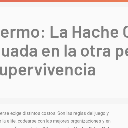
lermo: La Hache C
uada en la otra p
 supervivencia
erse exige distintos costos. Son las reglas del juego y
 la elite, codearse con las mejores organizaciones y en