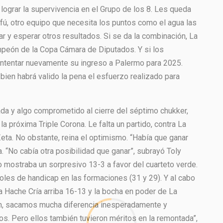
 lograr la supervivencia en el Grupo de los 8. Les queda
ú, otro equipo que necesita los puntos como el agua las
r y esperar otros resultados. Si se da la combinación, La
mpeón de la Copa Cámara de Diputados. Y si los
intentar nuevamente su ingreso a Palermo para 2025.
ien habrá valido la pena el esfuerzo realizado para
ada y algo comprometido al cierre del séptimo chukker,
a próxima Triple Corona. Le falta un partido, contra La
eta. No obstante, reina el optimismo. “Había que ganar
 “No cabía otra posibilidad que ganar”, subrayó Toly
ero mostraba un sorpresivo 13-3 a favor del cuarteto verde.
oles de handicap en las formaciones (31 y 29). Y al cabo
a Hache Cría arriba 16-13 y la bocha en poder de La
n, sacamos mucha diferencia inesperadamente y
. Pero ellos también tuvieron méritos en la remontada”,