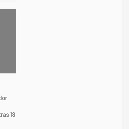
:
dor
ras 18