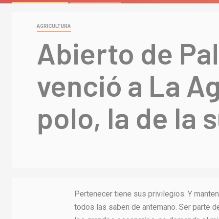
AGRICULTURA
Abierto de Pa
venció a La Ag
polo, la de la
Pertenecer tiene sus privilegios. Y manten
todos las saben de antemano. Ser parte de