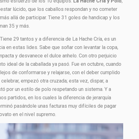
ismo esfuerzo de los 10 equipos.
La Hache Cría y Polo
,
 estar lúcido, que los caballos respondan y no cometer
ás allá de participar. Tiene 31 goles de handicap y los
suman 35 y más.
 Tiene 29 tantos y a diferencia de La Hache Cría, es un
ia en estas lides. Sabe que soñar con levantar la copa,
impacta y desvanece el dulce anhelo. Con otro perjuicio
to ideal de la caballada ya pasó. Fue en octubre, cuando
í, lejos de conformarse y relajarse, con el deber cumplido
celebrar, empezó otra cruzada; esta vez, dispar, a
stó por un estilo de polo respetando un sistema. Y a
s partidos, en los cuales la diferencia de jerarquía
terminó pasándole unas facturas muy difíciles de pagar
novato en el nivel supremo.