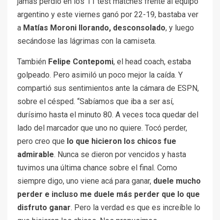
jamás perdió en los 11 test matches frente al equipo
argentino y este viernes ganó por 22-19, bastaba ver
a
Matías Moroni llorando, desconsolado
, y luego
secándose las lágrimas con la camiseta.
También
Felipe Contepomi
, el head coach, estaba
golpeado. Pero
asimiló un poco mejor la caída. Y
compartió sus sentimientos ante la cámara de ESPN,
sobre el césped. “Sabíamos que iba a ser así,
durísimo hasta el minuto 80. A veces toca quedar del
lado del marcador que uno no quiere. Tocó perder,
pero creo que
lo que hicieron los chicos fue
admirable
. Nunca se dieron por vencidos y hasta
tuvimos una última chance sobre el final. Como
siempre digo, uno viene acá para ganar,
duele mucho
perder e incluso me duele más perder que lo que
disfruto ganar
. Pero la verdad es que es increíble lo