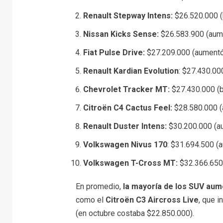
Renault Stepway
Intens:
$26.520.000 (
Nissan Kicks Sense:
$26.583.900 (aum
Fiat Pulse Drive:
$27.209.000 (aumentó
Renault Kardian Evolution
: $27.430.00
Chevrolet Tracker MT:
$27.430.000 (b
Citroën C4 Cactus Feel:
$28.580.000 (
Renault Duster Intens:
$30.200.000 (a
Volkswagen Nivus 170
: $31.694.500 (
Volkswagen T-Cross MT:
$32.366.650
En promedio,
la mayoría de los SUV aum
como el
Citroën C3 Aircross Live
, que 
(en octubre costaba $22.850.000).