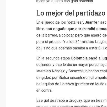
mantuvo el cero con gran reacción.
Lo mejor del partidazo
En el juego de los “detalles”,
Juanfer sacó
libre con engaño que sorprendió dema
de la barrera, a colocar, pero que agarró 
pero sí preciso. Y a los 31 minutos Urugua
gol, sino que además pasaba a estar 0-1 c
En la segunda etapa
Colombia pasó a ju
defender y eso le dio un mayor porcentaje d
laterales Nández y Saracchi ubicados casi
dirigidos por Bielsa encontraron el empat
del equipo de Lorenzo (primero en Muño
en contra.
Ese gol destrabó a Uruguay, que en tres mi
colectiva en espacios reducidos entre Sara