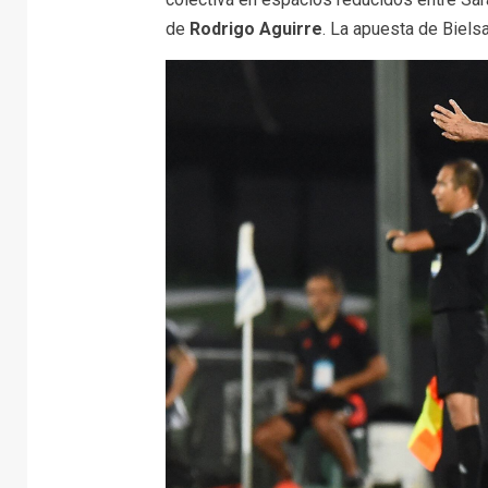
de
Rodrigo Aguirre
. La apuesta de Biels