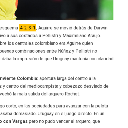
l esquema
4-2-3-1
, Aguirre se movió detrás de Darwin
tuvo a sus costados a Pellistri y Maximiliano Araujo.
obre los centrales colombiano era Aguirre quien
 buenas combinaciones entre Núñez y Pellistri no
ero daba la impresión de que Uruguay mantenía con claridad
onvierte Colombia:
apertura larga del centro a la
ez y centro del mediocampista y cabezazo desviado de
ovechó la mala salida del arquero Rochet.
o corto, en las sociedades para avanzar con la pelota
asaba demasiado; Uruguay en el juego directo. En un
o con Vargas
pero no pudo vencer al arquero, que