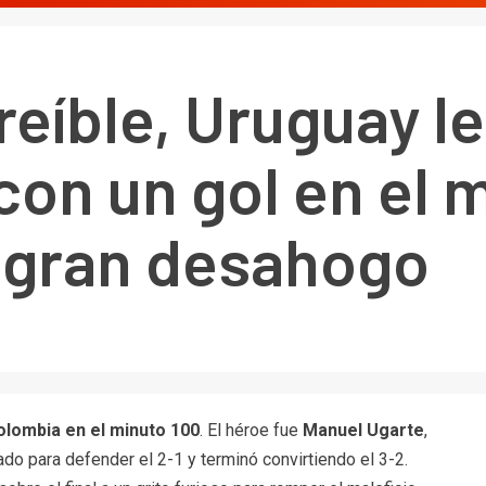
creíble, Uruguay l
on un gol en el m
u gran desahogo
olombia en el minuto 100
. El héroe fue
Manuel Ugarte
,
do para defender el 2-1 y terminó convirtiendo el 3-2.