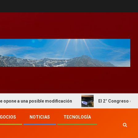
 posible modificación
El 2° Congreso de Forrajes será 
GOCIOS
NOTICIAS
TECNOLOGÍA