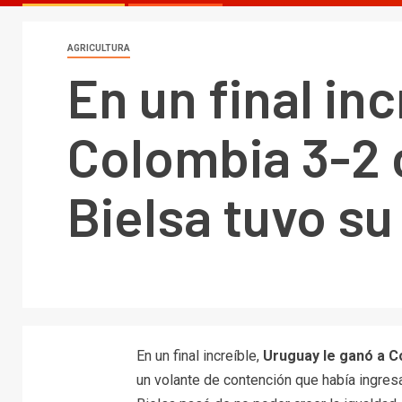
AGRICULTURA
En un final in
Colombia 3-2 c
Bielsa tuvo s
En un final increíble,
Uruguay le ganó a C
un volante de contención que había ingresa