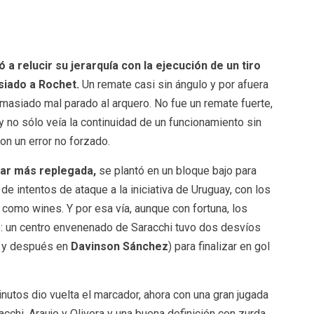
 a relucir su jerarquía con la ejecución de un tiro
siado a Rochet.
Un remate casi sin ángulo y por afuera
demasiado mal parado al arquero. No fue un remate fuerte,
y no sólo veía la continuidad de un funcionamiento sin
on un error no forzado.
gar más replegada,
se plantó en un bloque bajo para
e intentos de ataque a la iniciativa de Uruguay, con los
 como wines. Y por esa vía, aunque con fortuna, los
e: un centro envenenado de Saracchi tuvo dos desvíos
z y después en
Davinson Sánchez
) para finalizar en gol
nutos dio vuelta el marcador, ahora con una gran jugada
cchi, Araujo y Olivera y una buena definición con zurda