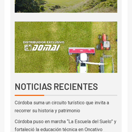
AGRICULTURA
ACTUALIDAD
El “semáforo” de las napas: productores de
Carlos Tejedor logran predecir el
comportamiento del agua tras 18 años de
estudios
BUSCAR
Buscar