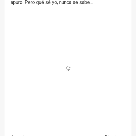
–Tengo que preguntarles por el amor…
Bartolomé
: Con Chule estamos juntos hace dos años.
Ella banca un montón. Su papá era polista, tuvo seis
goles y viajaba por el mundo un montón, por lo que
entiende cantidad y le divierte mucho el polo.
Jeta:
Yo no estoy de novio. Estoy tranquilo, bien, sin
apuro. Pero qué sé yo, nunca se sabe…