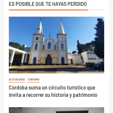
Agricultura
Agroindustria
Economía
Eventos
Ganadería
Historias
Internacionales
Negocios
Noticias
Política
Tecnología
Turismo