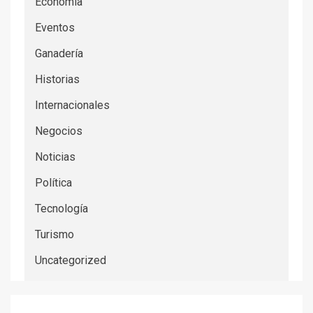
recorrer su historia y patrimonio
Córdoba puso en marcha “La Escuela del Suelo” y
fortaleció la educación técnica en Oncativo
La genética cordobesa hizo historia en Palermo y
reafirmó su liderazgo nacional
Presentaron en la Rural de Palermo la
Conferencia Mundial de Investigación en Soja
2027
AFIC respaldo al actual esquema de aportes del
IPCVA y se opone a una posible modificación
CATEGORÍAS
Actualidad