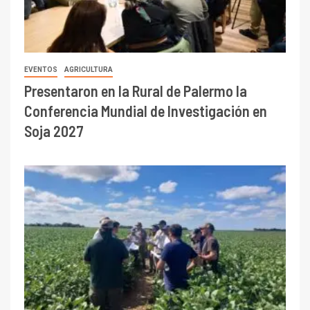
Anterior
Siguiente
Del campo al mar: 5
Fernán Mirás: una
hoteles en las afueras de
hijastra famosa, un
la ciudad con buena
matrimonio que naufragó
relación precio-calidad
y la periodista cultural
que lo acompañó en el
momento más crítico de
su vida
SIMILARES