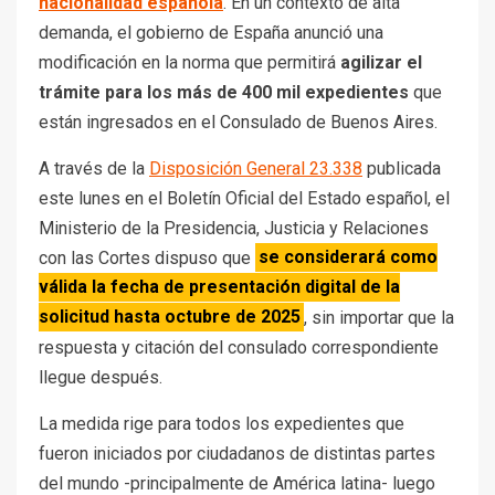
nacionalidad española
.
En un contexto de alta
demanda, el gobierno de España anunció una
modificación en la norma que permitirá
agilizar el
trámite para los más de 400 mil expedientes
que
están ingresados en el Consulado de Buenos Aires.
A través de la
Disposición General 23.338
publicada
este lunes en el Boletín Oficial del Estado español, el
Ministerio de la Presidencia, Justicia y Relaciones
con las Cortes dispuso que
se considerará como
válida la fecha de presentación digital de la
solicitud hasta octubre de 2025
, sin importar que la
respuesta y citación del consulado correspondiente
llegue después.
La medida rige para todos los expedientes que
fueron iniciados por ciudadanos de distintas partes
del mundo -principalmente de América latina- luego