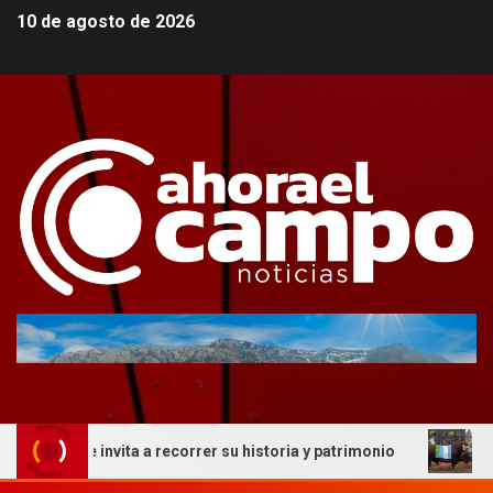
10 de agosto de 2026
ue invita a recorrer su historia y patrimonio
La genétic