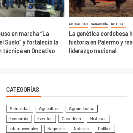
ACTUALIDAD
GANADERÍA
NOTICIAS
puso en marcha “La
La genética cordobesa h
l Suelo” y fortaleció la
historia en Palermo y re
 técnica en Oncativo
liderazgo nacional
CATEGORÍAS
Actualidad
Agricultura
Agroindustria
Economía
Eventos
Ganadería
Historias
Internacionales
Negocios
Noticias
Política