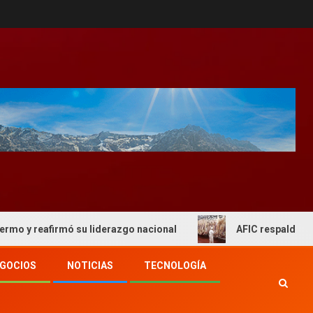
afirmó su liderazgo nacional
AFIC respaldo al actual e
GOCIOS
NOTICIAS
TECNOLOGÍA