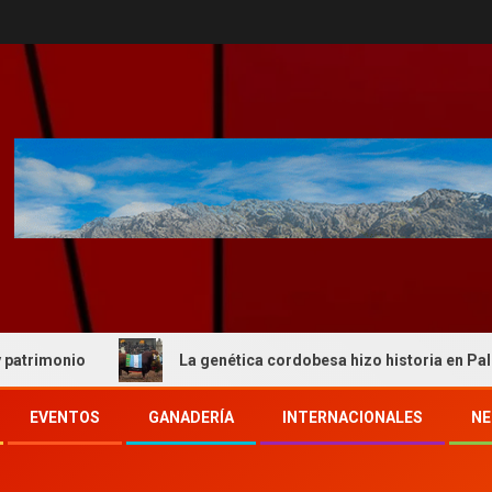
io
La genética cordobesa hizo historia en Palermo y re
EVENTOS
GANADERÍA
INTERNACIONALES
NE