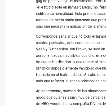
gag de poco voltaje: el movimiento febril 
“el estudio está en llamas”; luego, “no, fa
indiferente normalidad. Esta primera esc
termine de ser la sátira punzante que pret
sino que necesita la aplicación de, al men
Corresponde señalar que no todo el humor
chistes puntuales, esta comedia de ocho e
Veep y Succession Jon Brown, se luce en l
personalidades insufribles que uno ama det
de sus subordinados -y que remite al man
británico imposiblemente vanidoso que nu
formado en el teatro clásico. Al cabo de 
más que reforzar su rasgo principal en ca
Aparentemente, muchas de las situacione
modo que quienes sigan muy de cerca los 
de HBO, vinculada a la compañía DC, es dec