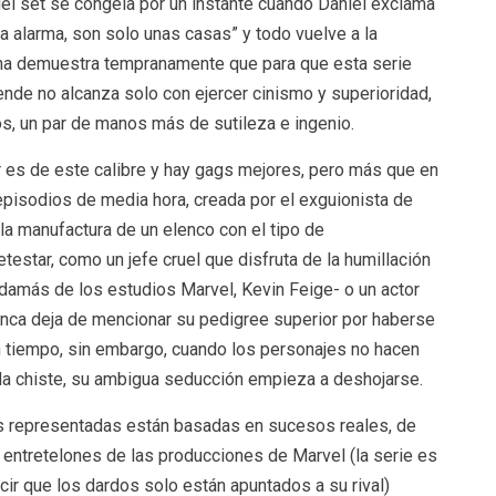
del set se congela por un instante cuando Daniel exclama
lsa alarma, son solo unas casas” y todo vuelve a la
ena demuestra tempranamente que para que esta serie
ende no alcanza solo con ejercer cinismo y superioridad,
os, un par de manos más de sutileza e ingenio.
 es de este calibre y hay gags mejores, pero más que en
pisodios de media hora, creada por el exguionista de
a manufactura de un elenco con el tipo de
estar, como un jefe cruel que disfruta de la humillación
damás de los estudios Marvel, Kevin Feige- o un actor
nca deja de mencionar su pedigree superior por haberse
un tiempo, sin embargo, cuando los personajes no hacen
da chiste, su ambigua seducción empieza a deshojarse.
s representadas están basadas en sucesos reales, de
entretelones de las producciones de Marvel (la serie es
ir que los dardos solo están apuntados a su rival)