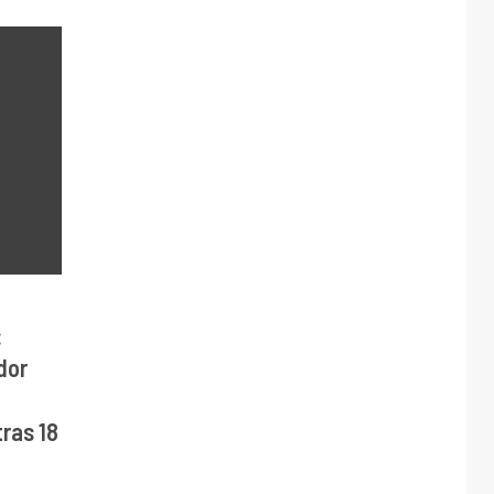
:
dor
ras 18