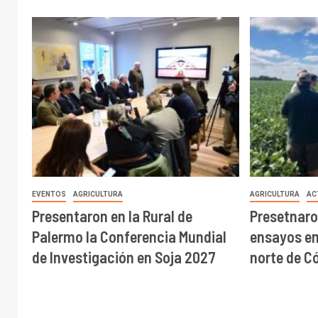
EVENTOS
AGRICULTURA
AGRICULTURA
AC
Presentaron en la Rural de
Presetnaro
Palermo la Conferencia Mundial
ensayos en 
de Investigación en Soja 2027
norte de C