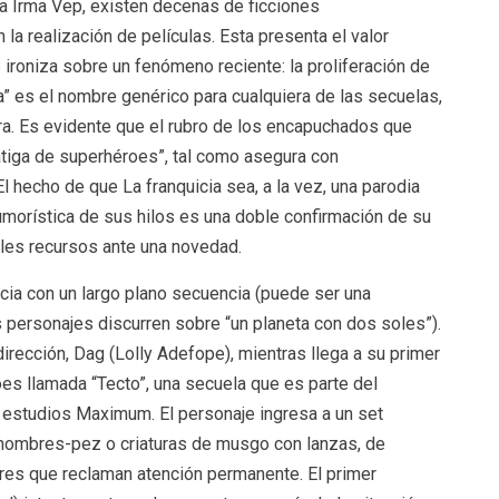
a Irma Vep, existen decenas de ficciones
la realización de películas. Esta presenta el valor
ironiza sobre un fenómeno reciente: la proliferación de
a” es el nombre genérico para cualquiera de las secuelas,
ra. Es evidente que el rubro de los encapuchados que
atiga de superhéroes”, tal como asegura con
l hecho de que La franquicia sea, a la vez, una parodia
morística de sus hilos es una doble confirmación de su
les recursos ante una novedad.
icia con un largo plano secuencia (puede ser una
s personajes discurren sobre “un planeta con dos soles”).
dirección, Dag (Lolly Adefope), mientras llega a su primer
oes llamada “Tecto”, una secuela que es parte del
s estudios Maximum. El personaje ingresa a un set
 hombres-pez o criaturas de musgo con lanzas, de
ores que reclaman atención permanente. El primer