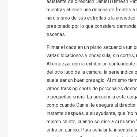
asistente de dirección Daniel (Himesh Pate
mientras atiende una decena de frentes a l
narcisismo de sus estrellas a la ansiedad
presionado por lo que considera demanda
escenas.
Filmar el caos en un plano secuencia (un 
varias locaciones y encapsula, sin cortes, 
Al empezar con la exhibición contundente 
del otro lado de la cámara, la serie indica
suele ser un buen presagio. Al mismo tiem
vimos tracking shots de personajes desb
o pequeñas crisis. La secuencia está carga
como cuando Daniel le asegura al director E
instante después, a su ayudante, que “no ha
mismo chiste, cuando se dice a sí mismo “
entra en pánico. Para señalar la insensibil