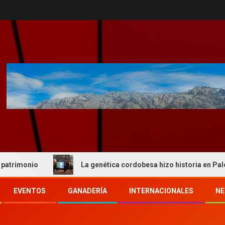
o
La genética cordobesa hizo historia en Palermo y rea
EVENTOS
GANADERÍA
INTERNACIONALES
NE