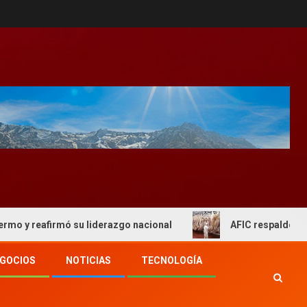
firmó su liderazgo nacional
AFIC respaldo al actual esq
GOCIOS
NOTICIAS
TECNOLOGÍA