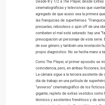
Desde 8 y 1/2 a The Player, desde Extras 
cinematográficas y televisivas que cuentan 
agregado de que acaso sea la primera que 
las franquicias de superhéroes. “Franquici
precuelas, rebooteos o spin off de una ob
combaten el mal está saturado: hay una “f
preocupación un personaje de esta serie. E
de ese género y también una revelación hu
propio diagnóstico. No se hecha mano a ta
Como The Player, el primer episodio se in
coincidencia, pero, en ambas ficciones, lo
La cámara sigue a la tercera asistente de 
día de trabajo en una película de superhér
“universo” cinematográfico de los ficticio
gigante, repleto de extras vestidos como
técnicos y asistentes frenéticos y de act