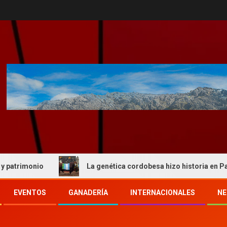
onio
La genética cordobesa hizo historia en Palermo y 
EVENTOS
GANADERÍA
INTERNACIONALES
NE