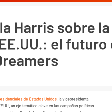
a Harris sobre la 
EE.UU.: el futuro
 Dreamers
esidenciales de Estados Unidos
, la vicepresidenta
EE.UU., un eje temático clave en las campañas políticas