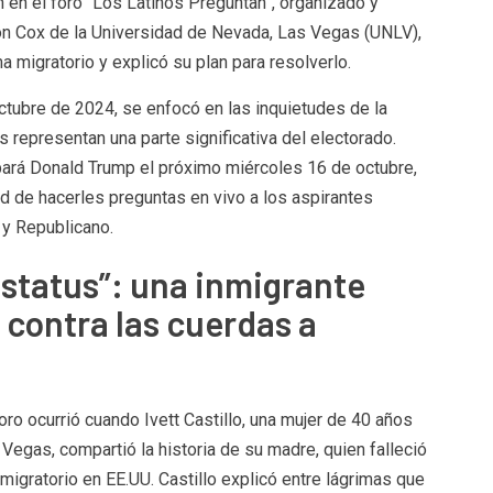
n en el foro “Los Latinos Preguntan”, organizado y
ón Cox de la Universidad de Nevada, Las Vegas (UNLV),
a migratorio y explicó su plan para resolverlo.
octubre de 2024, se enfocó en las inquietudes de la
s representan una parte significativa del electorado.
ipará Donald Trump el próximo miércoles 16 de octubre,
ad de hacerles preguntas en vivo a los aspirantes
 y Republicano.
estatus”: una inmigrante
contra las cuerdas a
 ocurrió cuando Ivett Castillo, una mujer de 40 años
egas, compartió la historia de su madre, quien falleció
igratorio en EE.UU. Castillo explicó entre lágrimas que