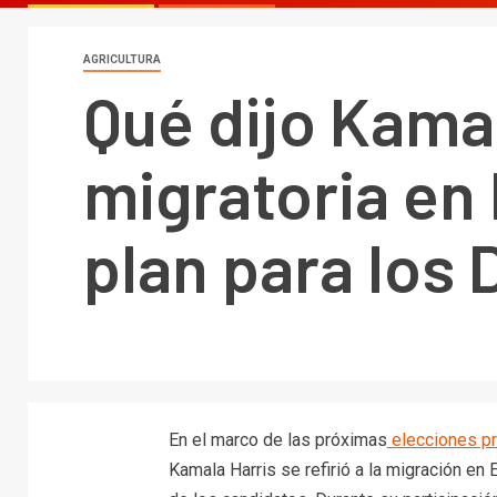
AGRICULTURA
Qué dijo Kamal
migratoria en 
plan para los
En el marco de las próximas
elecciones pr
Kamala Harris se refirió a la migración en 