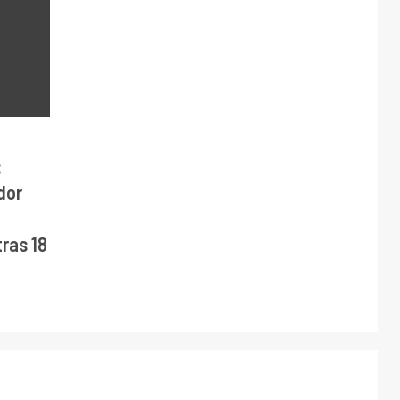
:
dor
ras 18