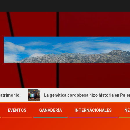
La genética cordobesa hizo historia en Palermo y reafi
EVENTOS
GANADERÍA
INTERNACIONALES
NE