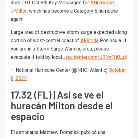
4pm CDT Oct 8th Key Messages for
#Hurricane
#Milton
which has become a Category 5 hurricane
again:
Large area of destructive storm surge expected along
portion of west-central coast of
#Florida
Peninsula. If
you are in a Storm Surge Warning area, please
evacuate if told by local…
pic.twitter.com/JRNnFfKLu5
— National Hurricane Center (@NHC_Atlantic)
October
8, 2024
17.32 (FL) | Así se ve el
huracán Milton desde el
espacio
El astronauta Matthew Dominick publicó una