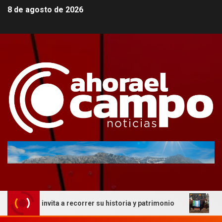
8 de agosto de 2026
ue invita a recorrer su historia y patrimonio
La genétic