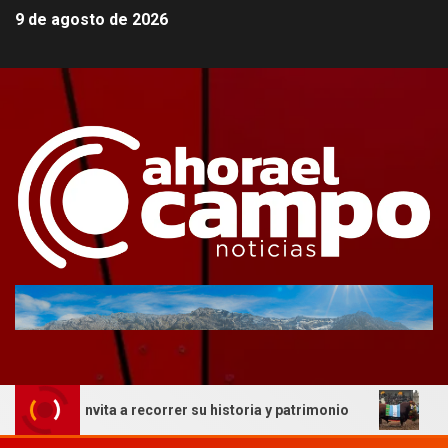
9 de agosto de 2026
ue invita a recorrer su historia y patrimonio
La genétic