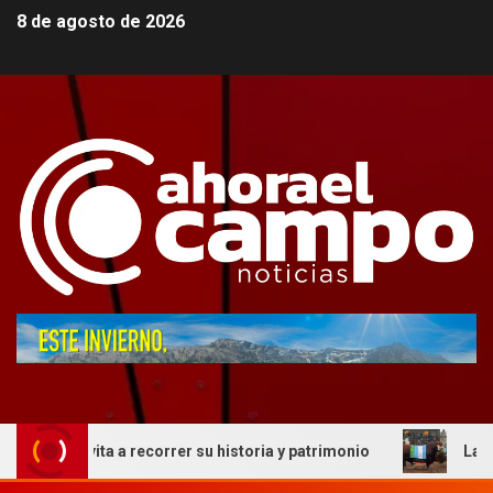
8 de agosto de 2026
 invita a recorrer su historia y patrimonio
La genética 