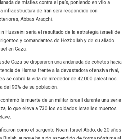
nada de misiles contra el país, poniendo en vilo a
la infraestructura de Irán será respondido con
xteriores, Abbas Araqchi.
n Husseini sería el resultado de la estrategia israelí de
dirigentes y comandantes de Hezbollah y de su aliado
ael en Gaza.
 desde Gaza se dispararon una andanada de cohetes hacia
istencia de Hamas frente a la devastadora ofensiva rival,
es se cobró la vida de alrededor de 42.000 palestinos,
a del 90% de su población.
 confirmó la muerte de un militar israelí durante una serie
aza, lo que eleva a 730 los soldados israelíes muertos
clave.
tificaron como el sargento Noam Israel Abdo, de 20 años
da Bislah, aunque ha sido ascendido de forma póstuma al