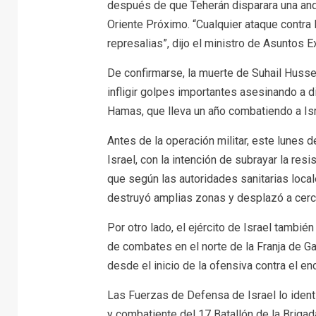
después de que Teherán disparara una anda
Oriente Próximo. “Cualquier ataque contra 
represalias”, dijo el ministro de Asuntos E
De confirmarse, la muerte de Suhail Hussei
infligir golpes importantes asesinando a 
Hamas, que lleva un año combatiendo a Isr
Antes de la operación militar, este lunes
Israel, con la intención de subrayar la res
que según las autoridades sanitarias local
destruyó amplias zonas y desplazó a cerc
Por otro lado, el ejército de Israel también
de combates en el norte de la Franja de G
desde el inicio de la ofensiva contra el en
Las Fuerzas de Defensa de Israel lo iden
y combatiente del 17 Batallón de la Briga