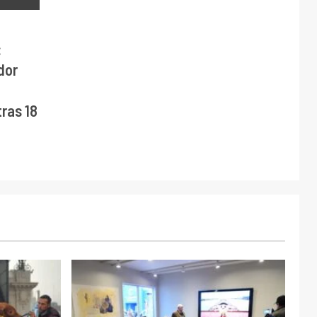
:
dor
ras 18