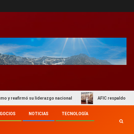
irmó su liderazgo nacional
AFIC respaldo al actual esq
GOCIOS
NOTICIAS
TECNOLOGÍA