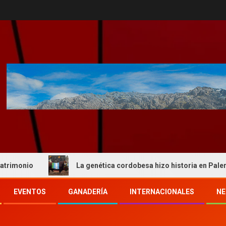
o
La genética cordobesa hizo historia en Palermo y reaf
EVENTOS
GANADERÍA
INTERNACIONALES
NE