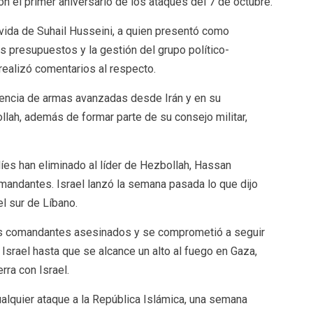
 el primer aniversario de los ataques del 7 de octubre.
a vida de Suhail Husseini, a quien presentó como
os presupuestos y la gestión del grupo político-
realizó comentarios al respecto.
erencia de armas avanzadas desde Irán y en su
llah, además de formar parte de su consejo militar,
íes han eliminado al líder de Hezbollah, Hassan
omandantes. Israel lanzó la semana pasada lo que dijo
el sur de Líbano.
los comandantes asesinados y se comprometió a seguir
Israel hasta que se alcance un alto al fuego en Gaza,
ra con Israel.
 cualquier ataque a la República Islámica, una semana