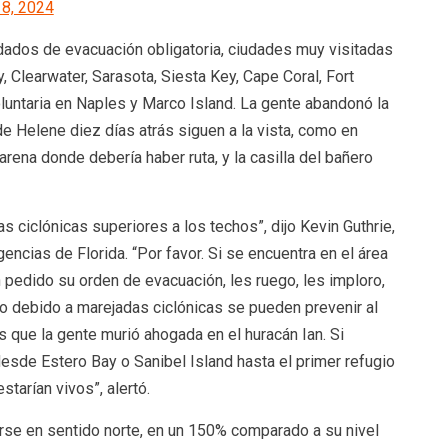
 8, 2024
dados de evacuación obligatoria, ciudades muy visitadas
 Clearwater, Sarasota, Siesta Key, Cape Coral, Fort
oluntaria en Naples y Marco Island. La gente abandonó la
e Helene diez días atrás siguen a la vista, como en
ena donde debería haber ruta, y la casilla del bañero
ciclónicas superiores a los techos”, dijo Kevin Guthrie,
encias de Florida. “Por favor. Si se encuentra en el área
 pedido su orden de evacuación, les ruego, les imploro,
 debido a marejadas ciclónicas se pueden prevenir al
 que la gente murió ahogada en el huracán Ian. Si
sde Estero Bay o Sanibel Island hasta el primer refugio
starían vivos”, alertó.
rse en sentido norte, en un 150% comparado a su nivel