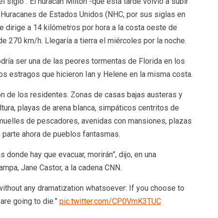
l siglo”. El huracán Milton -que esta tarde volvió a subir
e Huracanes de Estados Unidos (NHC, por sus siglas en
se dirige a 14 kilómetros por hora a la costa oeste de
 270 km/h. Llegaría a tierra el miércoles por la noche.
dría ser una de las peores tormentas de Florida en los
os estragos que hicieron Ian y Helene en la misma costa.
ón de los residentes. Zonas de casas bajas austeras y
tura, playas de arena blanca, simpáticos centritos de
 muelles de pescadores, avenidas con mansiones, plazas
n parte ahora de pueblos fantasmas.
 donde hay que evacuar, morirán”, dijo, en una
Tampa, Jane Castor, a la cadena CNN.
without any dramatization whatsoever: If you choose to
are going to die.”
pic.twitter.com/CP0VmK3TUC