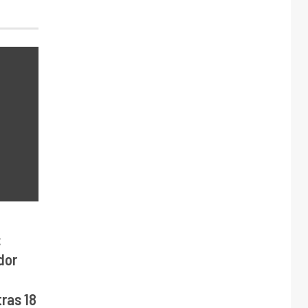
:
dor
ras 18