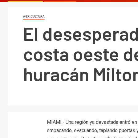
AGRICULTURA
El desesperad
costa oeste de
huracán Milton
MIAMI.- Una región ya devastada entró en l
empacando, evacuando, tapiando puertas y 