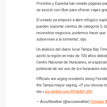
Priceline y Expedia han creado páginas pa
se asoció con Uber para ofrecer viajes gra
El estado ya empezó a abrir refugios supl
pueden soportar vientos de categoría 5, 
reconstruir negocios, podemos hacer que l
sobreviven a la tormenta”, dijo.
Un análisis del diario local Tampa Bay Ti
azotó la región en más de 100 años debido
Centro Nacional de Huracanes, el especial
potencial de ser uno de los huracanes más 
Officials are urging residents along Florid
the Tampa mayor saying, «If you choose to 
die.»⁣
pic.twitter.com/NTg683IJRH
— AccuWeather (@accuweather)
October 8