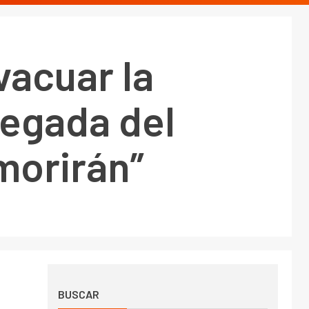
vacuar la
legada del
morirán”
BUSCAR