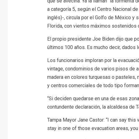
que se avecina. Ya la llaman “la tormenta de
a categoría 5, según el Centro Nacional d
inglés)-, circula por el Golfo de México y 
Florida, con vientos máximos sostenidos de
El propio presidente Joe Biden dijo que po
últimos 100 años. Es mucho decir, dados l
Los funcionarios imploran por la evacuaci
vintage, condominios de varios pisos de al
madera en colores turquesas o pasteles,
y centros comerciales de todo tipo forma
“Si deciden quedarse en una de esas zonas
contundente declaración, la alcaldesa de 
Tampa Mayor Jane Castor: “I can say this 
stay in one of those evacuation areas, you 