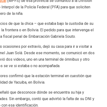
scal
(MPFS) de esa provincia se comunicó a la División
nterpol de la Policía Federal (PFA) para que soliciten
dero de la niña.
ios de que la chica – que estaba bajo la custodia de su
a frontera o en Bolivia. El pedido para que intervenga el
la fiscal penal de Embarcación Gabriela Souto.
ocasiones por extravío, dejó su casa para ir a visitar a
ronel Juan Solá. Desde ese momento, se comunicó en dos
nvió dos videos, uno en una terminal de ómnibus y otro
os se ve si estaba o no acompañada.
dores confirmó que la estación terminal en cuestión que
idad de Yacuiba, en Bolivia.
señaló que desconoce dónde se encuentra su hija y
s. Sin embargo, contó que advirtió la falta de su DNI y
 con esa identificación.