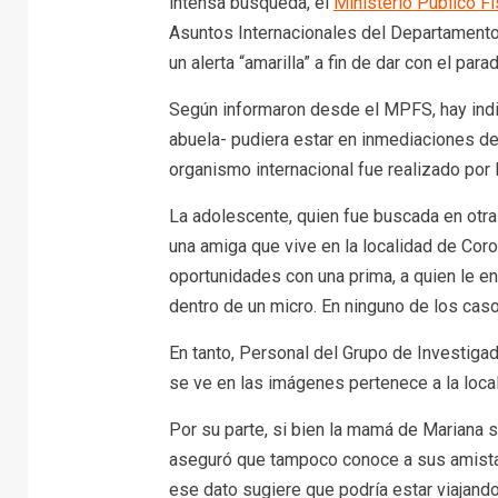
intensa búsqueda, el
Ministerio Público Fi
Asuntos Internacionales del Departamento I
un alerta “amarilla” a fin de dar con el para
Según informaron desde el MPFS, hay indic
abuela- pudiera estar en inmediaciones de l
organismo internacional fue realizado por 
La adolescente, quien fue buscada en otras 
una amiga que vive en la localidad de Co
oportunidades con una prima, a quien le e
dentro de un micro. En ninguno de los cas
En tanto, Personal del Grupo de Investiga
se ve en las imágenes pertenece a la local
Por su parte, si bien la mamá de Mariana 
aseguró que tampoco conoce a sus amistade
ese dato sugiere que podría estar viajando