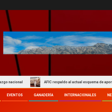
ional
AFIC respaldo al actual esquema de aportes del I
EVENTOS
GANADERÍA
INTERNACIONALES
NE