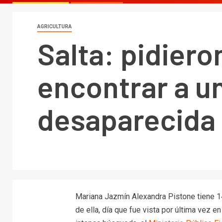
AGRICULTURA
Salta: pidiero
encontrar a u
desaparecida 
Mariana Jazmín Alexandra Pistone tiene 1
de ella, día que fue vista por última vez e