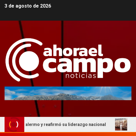
3 de agosto de 2026
en Palermo y reafirmó su liderazgo nacional
AFIC respa