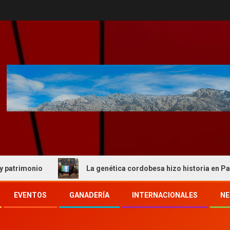
io
La genética cordobesa hizo historia en Palermo y re
EVENTOS
GANADERÍA
INTERNACIONALES
NE