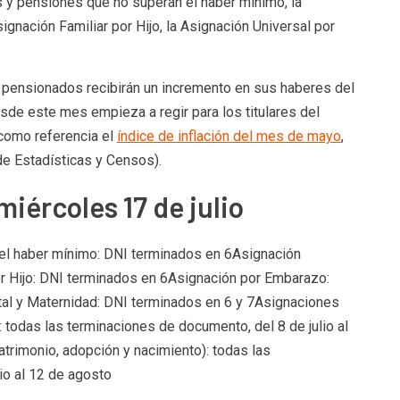
es y pensiones que no superan el haber mínimo, la
ignación Familiar por Hijo, la Asignación Universal por
y pensionados recibirán un incremento en sus haberes del
sde este mes empieza a regir para los titulares del
 como referencia el
índice de inflación del mes de mayo
,
 de Estadísticas y Censos).
iércoles 17 de julio
el haber mínimo: DNI terminados en 6Asignación
por Hijo: DNI terminados en 6Asignación por Embarazo:
al y Maternidad: DNI terminados en 6 y 7Asignaciones
 todas las terminaciones de documento, del 8 de julio al
rimonio, adopción y nacimiento): todas las
io al 12 de agosto