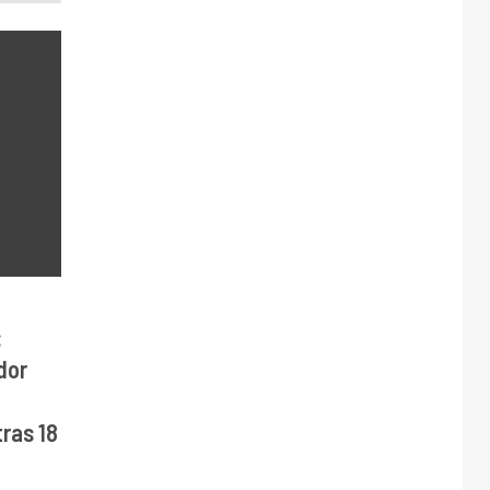
:
dor
ras 18