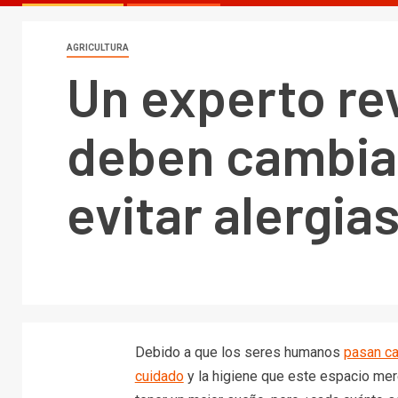
AGRICULTURA
Un experto re
deben cambiar
evitar alergia
Debido a que los seres humanos
pasan ca
cuidado
y la higiene que este espacio mer