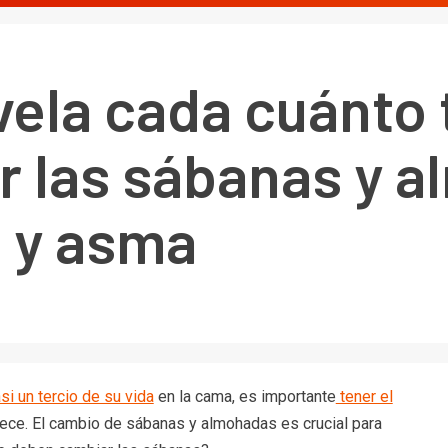
vela cada cuánto
 las sábanas y a
s y asma
si un tercio de su vida
en la cama, es importante
tener el
ece. El cambio de sábanas y almohadas es crucial para