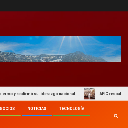
eafirmó su liderazgo nacional
AFIC respaldo al actual e
GOCIOS
NOTICIAS
TECNOLOGÍA