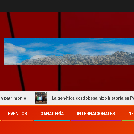
nio
La genética cordobesa hizo historia en Palermo y r
EVENTOS
GANADERÍA
INTERNACIONALES
NE