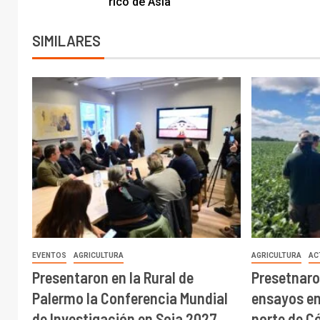
rico de Asia
SIMILARES
EVENTOS
AGRICULTURA
AGRICULTURA
AC
Presentaron en la Rural de
Presetnaro
Palermo la Conferencia Mundial
ensayos en 
de Investigación en Soja 2027
norte de C