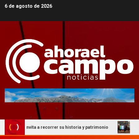
6 de agosto de 2026
ue invita a recorrer su historia y patrimonio
La genétic