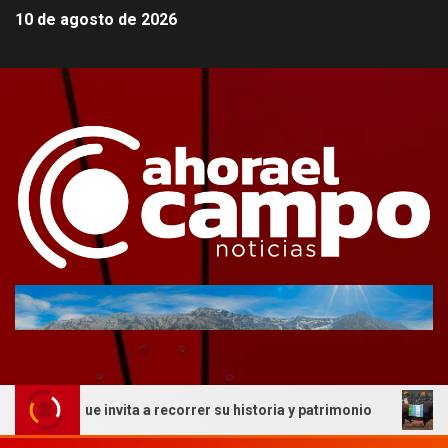
10 de agosto de 2026
ico que invita a recorrer su historia y patrimonio
La ge