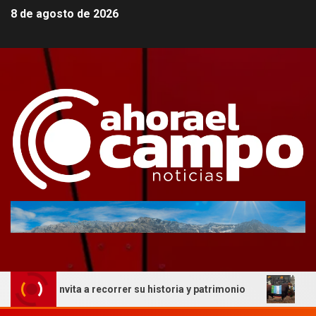
8 de agosto de 2026
e invita a recorrer su historia y patrimonio
La genética