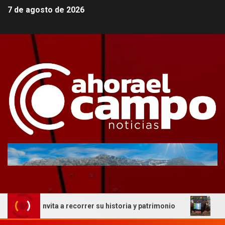
7 de agosto de 2026
que invita a recorrer su historia y patrimonio
La genéti