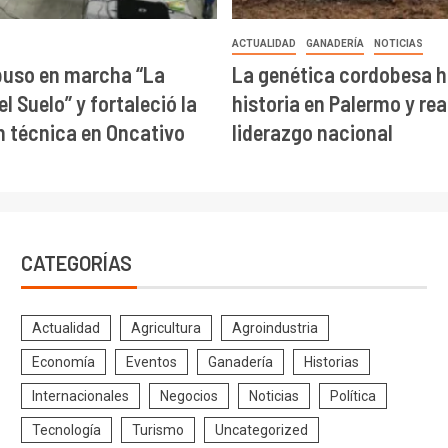
ACTUALIDAD
GANADERÍA
NOTICIAS
puso en marcha “La
La genética cordobesa h
l Suelo” y fortaleció la
historia en Palermo y re
 técnica en Oncativo
liderazgo nacional
CATEGORÍAS
Actualidad
Agricultura
Agroindustria
Economía
Eventos
Ganadería
Historias
Internacionales
Negocios
Noticias
Política
Tecnología
Turismo
Uncategorized