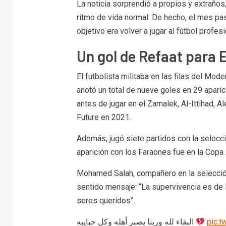
La noticia sorprendió a propios y extraños
ritmo de vida normal. De hecho, el mes pa
objetivo era volver a jugar al fútbol profesi
Un gol de Refaat para 
El futbolista militaba en las filas del M
anotó un total de nueve goles en 29 apari
antes de jugar en el Zamalek, Al-Ittihad, A
Future en 2021.
Además, jugó siete partidos con la selecci
aparición con los Faraones fue en la Copa
Mohamed Salah, compañero en la selección
sentido mensaje: “La supervivencia es de D
seres queridos”.
البقاء لله وربنا يصبر أهله وكل حبايبه
pic.t