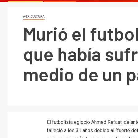
AGRICULTURA
Murió el futbo
que había sufr
medio de un p
El futbolista egipcio Ahmed Refaat, delant
falleció a los 31 años debido al “fuerte d