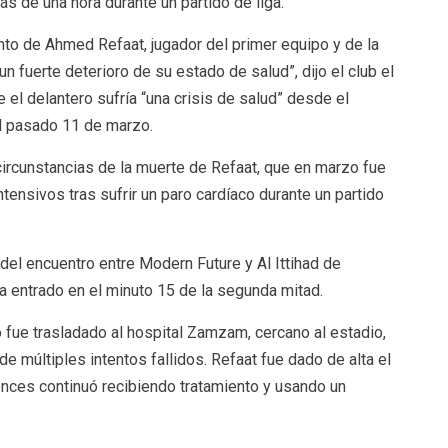
s de una hora durante un partido de liga.
nto de Ahmed Refaat, jugador del primer equipo y de la
 fuerte deterioro de su estado de salud”, dijo el club el
el delantero sufría “una crisis de salud” desde el
el pasado 11 de marzo.
circunstancias de la muerte de Refaat, que en marzo fue
tensivos tras sufrir un paro cardíaco durante un partido
del encuentro entre Modern Future y Al Ittihad de
ía entrado en el minuto 15 de la segunda mitad.
o fue trasladado al hospital Zamzam, cercano al estadio,
 múltiples intentos fallidos. Refaat fue dado de alta el
nces continuó recibiendo tratamiento y usando un