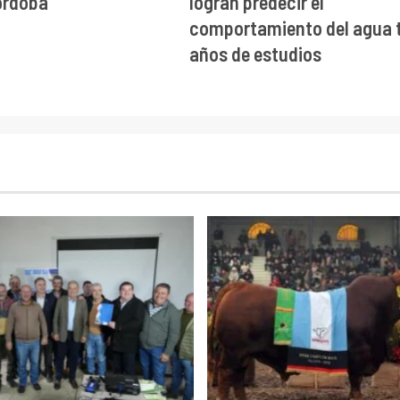
órdoba
logran predecir el
comportamiento del agua t
años de estudios