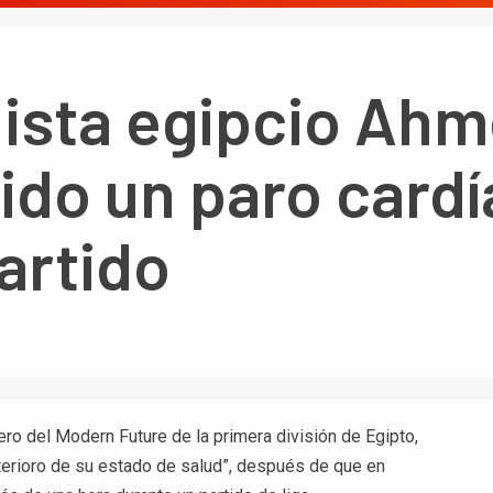
lista egipcio Ah
ido un paro cardí
artido
ero del Modern Future de la primera división de Egipto,
eterioro de su estado de salud”, después de que en