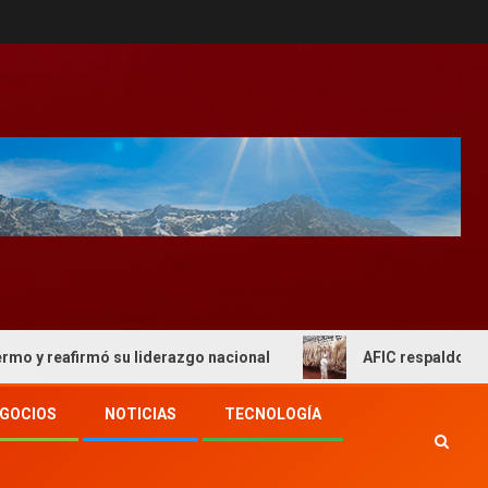
firmó su liderazgo nacional
AFIC respaldo al actual es
GOCIOS
NOTICIAS
TECNOLOGÍA