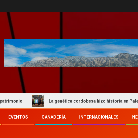
o
La genética cordobesa hizo historia en Palermo y rea
EVENTOS
GANADERÍA
INTERNACIONALES
NE