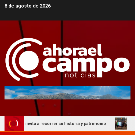
8 de agosto de 2026
ue invita a recorrer su historia y patrimonio
La genétic