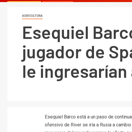
AGRICULTURA
Esequiel Barc
jugador de Sp
le ingresarían
Esequiel Barco está a un paso de continua
ofensivo de River se iría a Rusia a cambi