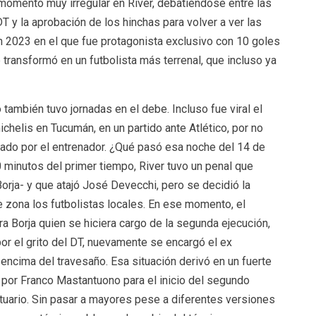
 momento muy irregular en River, debatiéndose entre las
 y la aprobación de los hinchas para volver a ver las
un 2023 en el que fue protagonista exclusivo con 10 goles
 transformó en un futbolista más terrenal, que incluso ya
también tuvo jornadas en el debe. Incluso fue viral el
chelis en Tucumán, en un partido ante Atlético, por no
gnado por el entrenador. ¿Qué pasó esa noche del 14 de
 minutos del primer tiempo, River tuvo un penal que
Borja- y que atajó José Devecchi, pero se decidió la
e zona los futbolistas locales. En ese momento, el
a Borja quien se hiciera cargo de la segunda ejecución,
por el grito del DT, nuevamente se encargó el ex
encima del travesaño. Esa situación derivó en un fuerte
 por Franco Mastantuono para el inicio del segundo
stuario. Sin pasar a mayores pese a diferentes versiones