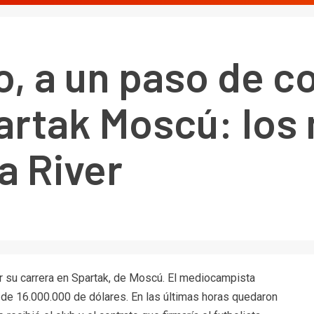
o, a un paso de c
artak Moscú: los 
 a River
r su carrera en Spartak, de Moscú. El mediocampista
o de 16.000.000 de dólares. En las últimas horas quedaron