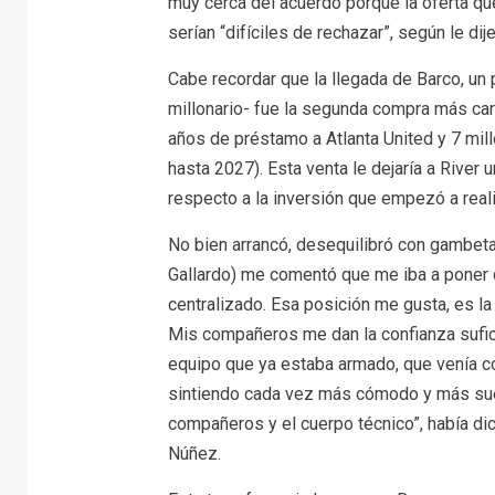
muy cerca del acuerdo porque la oferta que 
serían “difíciles de rechazar”, según le di
Cabe recordar que la llegada de Barco, un
millonario- fue la segunda compra más cara
años de préstamo a Atlanta United y 7 mil
hasta 2027). Esta venta le dejaría a River
respecto a la inversión que empezó a rea
No bien arrancó, desequilibró con gambeta
Gallardo) me comentó que me iba a poner d
centralizado. Esa posición me gusta, es la
Mis compañeros me dan la confianza sufici
equipo que ya estaba armado, que venía co
sintiendo cada vez más cómodo y más suel
compañeros y el cuerpo técnico”, había dic
Núñez.