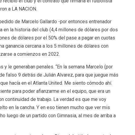
recibió el club y el contrato que firmaría el futbolista
jeron a LA NACION.
 pedido de Marcelo Gallardo -por entonces entrenador
 en la historia del club (4,4 millones de dólares por dos
lones de dólares por el 50% del pase a pagar en cuotas
 una ganancia cercana a los 5 millones de dólares con
lizarse a comienzos en 2022.
s y le generaban penales. “En la semana Marcelo (por
e falso 9 detrás de Julián Alvarez, para que juegue más
 que hacía en el Atlanta United. Me siento cómodo ahí.
ente para poder afianzarme en el equipo, que era un
n continuidad de trabajo. La verdad es que me voy
to en la cancha. Y en eso tienen mucho que ver mis
ho luego de un partido con Gimnasia, al mes de arriba a