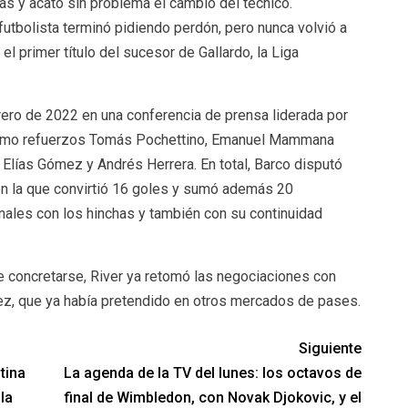
pas y acató sin problema el cambio del técnico.
utbolista terminó pidiendo perdón, pero nunca volvió a
l primer título del sucesor de Gallardo, la Liga
rero de 2022 en una conferencia de prensa liderada por
 como refuerzos Tomás Pochettino, Emanuel Mammana
 Elías Gómez y Andrés Herrera. En total, Barco disputó
con la que convirtió 16 goles y sumó además 20
nales con los hinchas y también con su continuidad
e concretarse, River ya retomó las negociaciones con
ez, que ya había pretendido en otros mercados de pases.
Siguiente
tina
La agenda de la TV del lunes: los octavos de
la
final de Wimbledon, con Novak Djokovic, y el