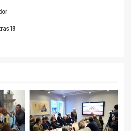
:
dor
ras 18