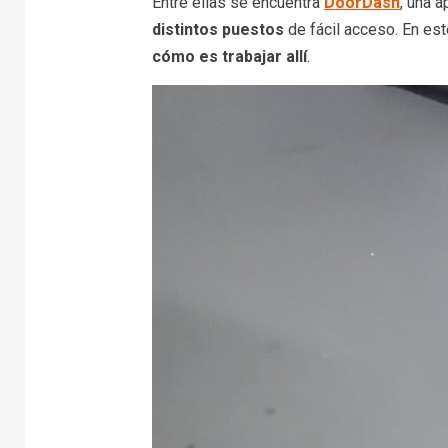
Entre ellas se encuentra
DoorDash
, una 
distintos puestos
de fácil acceso. En es
cómo es trabajar allí
.