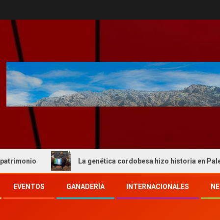
La genética cordobesa hizo historia en Palermo y reafir
EVENTOS
GANADERÍA
INTERNACIONALES
NE