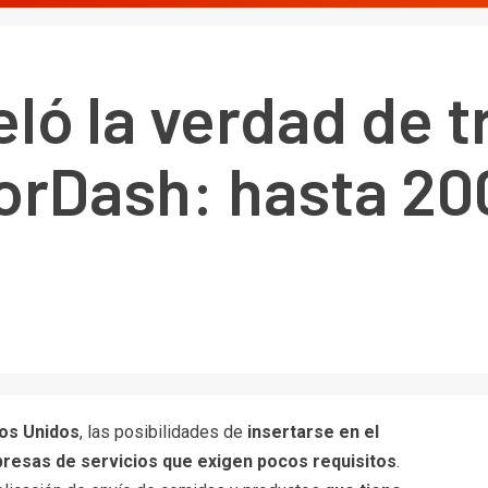
veló la verdad de 
rDash: hasta 200
dos Unidos
, las posibilidades de
insertarse en el
resas de servicios que exigen pocos requisitos
.