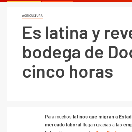
AGRICULTURA
Es latina y re
bodega de Doo
cinco horas
Para muchos
latinos que migran a Esta
mercado laboral
llegan gracias a las
emp