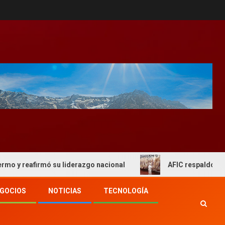
mó su liderazgo nacional
AFIC respaldo al actual esque
GOCIOS
NOTICIAS
TECNOLOGÍA