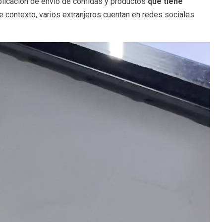
aplicación de envío de comidas y productos
que tiene
te contexto, varios extranjeros cuentan en redes sociales